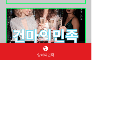
라피 업종 중에서도 특히 수요가 높은
돕는 역할도 포함됩니다. 광주룸싸롱알
편에 속합니다. 부산은 관광객과 유동
바 구인구직 광주 지역의 경우 상무지
인구가 많은 도시이기 때문에 해운대,
구, 첨단지구, 충장로 인근 등 유흥 상권
서면, 광안리 같은 핵심 상권을 중심으
이 형성된 곳에서 이러한 일자리가 비
로 스웨디시 매장이 많이 형성되어 있
교적 많이 분포되어 있습니다. 업소마
으며, 그에 따라 구인도 꾸준히 이어지
다 분위기나 운영 방식이 다르기 때문
고 있습니다. 단순 아르바이트 개념이
에 같은 “룸싸롱”이라고 해도 근무 강도
라기보다는 부산스웨디시알바 서비스
나
알바의민족
+ 기술 + 고객 응대 능력 이 결합된 직종
동대문스포츠마사지 가이드
으로 이해하는 것이 현실적입니다. 부
산스웨디시알바 구인구직 먼저 스웨디
– 근무환경·수입·초보자 기
시 알바의 기본 구조부터 보면, 일반적
준 정리
인 시급제 알바와는 다르게 건당 수익
(코스별 수당) 중심으로 운영되는 경우
동대문은 서울 동북권 대표 상권으로,
가 많습니다. 예를 들어 60분, 90분, 120
도·소매 상인, 야간 근무자, 관광객이 혼
분 코스에 따라 금액이 정해지고, 그 중
재된 지역이다. 이로 인해 동대문 스포
일정 비율이 수익으로 돌아오는 구조입
츠마사지 는 낮과 밤 모두 일정한 수요
니다. 일부 매장은 “일급 보장” 또는 “콜
가 유지되는 업종으로, 동대문스포츠마
보장”을 제공하기도 하는데, 이는 출근
사지 안정적인 마사지알바를 찾는 사람