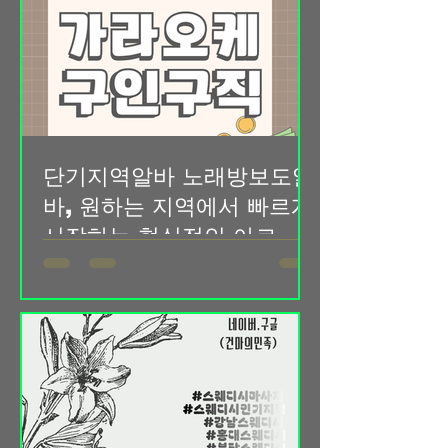
게 편안하고 즐거운 시간을 제공하기 위
고가 꾸준히 올라오고 있습니다. 편의
해 항상 최선을 다하고 있으며, 함께 성
점, 카페, 행사 스태프, 배달 보조, 포장
장해 나갈 성실한 직원을 모집하고 있습
니다. 매장을 운영하다 보면 혼자서는
감당하기 어려운 순간들이 많습니다. 룸
보도는 손님 응대부터 매장 관리, 청소,
주방 보조, 음료 준비 등 다양한 업무가
단기지역알바 노래방보도알
원활하게 이루어져야 고객 만족도를 높
일 수 있습니다. 그래서 저희와 함께 책
바, 원하는 지역에서 빠르게
임감 있게 근무해 주실 분들을 찾고 있
시작하는 현실적인 아르바
습니다. 룸보도 구인중입니다. 경력이
이트 정보
있으신 분들은 물론이고 처음 관련 업종
단기지역알바는 짧은 기간 동안 원하는
에 도전하시는 분들도 지원 가능합니다.
지역에서 자유롭게 근무할 수 있는 아르
룸보도는 처음부터 모든 업무를 잘할 수
바이트 형태로 많은 사람들이 찾고 있는
있는 사람은 없습니다. 가라오케알바 중
근무 방식입니다. 최근에는 생활비 부담
요한 것은 성실함과 배우려는 자세라고
과 추가 수입에 대한 관심이 높아지면서
생각합니다. 초보자도 쉽게 적응할 수
학생, 노래방보도알바 직장인, 취업 준
있도록 업무를 차근차근 알려드리고 있
비생, 주부까지 다양한 연령층이 단기지
으며, 직원들이 편안하게
역알바를 찾고 있습니다. 특히 지역 기