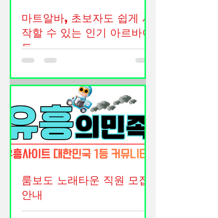
마트알바, 초보자도 쉽게 시
작할 수 있는 인기 아르바이
트
마트알바, 초보자도 쉽게 시작할 수 있
는 인기 아르바이트 마트알바는 학생,
주부, 취업 준비생, 직장인 투잡족 등 다
양한 사람들이 선택하는 대표적인 아르
바이트 중 하나입니다. 대형마트, 중소
형마트, 식자재마트, 창고형 할인매장
등 다양한 형태의 매장에서 근무할 수
있으며 특별한 자격증이나 경력이 없어
도 지원 가능한 경우가 많아 꾸준히 인
기를 얻고 있습니다. 마트는 고객들이
룸보도 노래타운 직원 모집
매일 방문하는 생활 밀착형 공간인 만
안내
큼 항상 일정한 인력이 필요합니다. 그
때문에 단기알바부터 장기근무까지 다
룸보도는 노래타운에서 함께 근무하실
양한 근무 형태가 존재하며 비교적 안