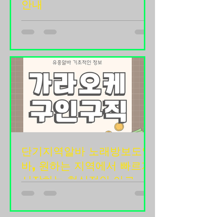
안내
큼 항상 일정한 인력이 필요합니다. 그
때문에 단기알바부터 장기근무까지 다
룸보도는 노래타운에서 함께 근무하실
양한 근무 형태가 존재하며 비교적 안
직원을 모집하는 일반적인 채용 안내문
정적으로 일할 수 있다는 장점이 있습
형태 룸보도 노래타운 직원 모집 안내
니다. 마트알바 구인구직 마트알바란?
안녕하세요. 저희 노래타운은 고객들에
마트알바는 마트 내에서 상품 진열, 계
게 편안하고 즐거운 시간을 제공하기
산, 재고 관리, 고객 응대 등 다양한 업
위해 항상 최선을 다하고 있으며, 함께
무를 수행하는 일을 말합니다. 근무 부
성장해 나갈 성실한 직원을 모집하고
서에 따라 담당 업무가 달라질 수 있습
있습니다. 매장을 운영하다 보면 혼자
니다. 대표적인 업무는 다음과 같습니
서는 감당하기 어려운 순간들이 많습니
다. 상품 진열 계산대 캐셔 업무 재고 정
다. 룸보도는 손님 응대부터 매장 관리,
리 상품 검수 창고 정리 고객 응대
청소, 주방 보조, 음료 준비 등 다양한
단기지역알바 노래방보도알
업무가 원활하게 이루어져야 고객 만족
도를 높일 수 있습니다. 그래서 저희와
바, 원하는 지역에서 빠르게
함께 책임감 있게 근무해 주실 분들을
시작하는 현실적인 아르바
찾고 있습니다. 룸보도 구인중입니다.
이트 정보
경력이 있으신 분들은 물론이고 처음
단기지역알바는 짧은 기간 동안 원하는
관련 업종에 도전하시는 분들도 지원
지역에서 자유롭게 근무할 수 있는 아