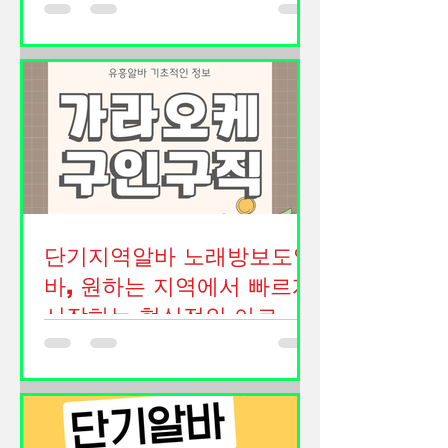
직원을 모집하는 일반적인 채용 안내문
정적으로 일할 수 있다는 장점이 있습
형태 룸보도 노래타운 직원 모집 안내
니다. 마트알바 구인구직 마트알바란?
안녕하세요. 저희 노래타운은 고객들에
마트알바는 마트 내에서 상품 진열, 계
게 편안하고 즐거운 시간을 제공하기
산, 재고 관리, 고객 응대 등 다양한 업
위해 항상 최선을 다하고 있으며, 함께
무를 수행하는 일을 말합니다. 근무 부
성장해 나갈 성실한 직원을 모집하고
서에 따라 담당 업무가 달라질 수 있습
있습니다. 매장을 운영하다 보면 혼자
니다. 대표적인 업무는 다음과 같습니
서는 감당하기 어려운 순간들이 많습니
다. 상품 진열 계산대 캐셔 업무 재고 정
다. 룸보도는 손님 응대부터 매장 관리,
리 상품 검수 창고 정리 고객 응대
청소, 주방 보조, 음료 준비 등 다양한
단기지역알바 노래방보도알
업무가 원활하게 이루어져야 고객 만족
도를 높일 수 있습니다. 그래서 저희와
바, 원하는 지역에서 빠르게
함께 책임감 있게 근무해 주실 분들을
시작하는 현실적인 아르바
찾고 있습니다. 룸보도 구인중입니다.
이트 정보
경력이 있으신 분들은 물론이고 처음
단기지역알바는 짧은 기간 동안 원하는
관련 업종에 도전하시는 분들도 지원
지역에서 자유롭게 근무할 수 있는 아
가능합니다. 룸보도는 처음부터 모든
르바이트 형태로 많은 사람들이 찾고
업무를 잘할 수 있는 사람은 없습니다.
있는 근무 방식입니다. 최근에는 생활
가라오케알바 중요한 것은 성실함과 배