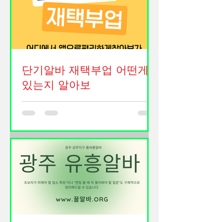
비 부담과 추가 수입에 대한 관심이 높
우려는 자세라고 생각합니다. 초보자도
아지면서 학생, 노래방보도알바 직장
쉽게 적응할 수 있도록 업무를 차근차
인, 취업 준비생, 주부까지 다양한 연령
근 알려드리고 있으며, 직원들이 편안
층이 단기지역알바를 찾고 있습니다.
하게
특히 지역 기반 플랫폼과 모바일 앱이
활성화되면서 자신이 거주하는 지역 주
단기알바 재택부업 어떤게
변의 단기알바 정보를 빠르게 확인할
있는지 알아보
수 있게 되었고, 원하는 시간과 조건에
맞춰 일자리를 선택하는 것도 훨씬 쉬
재택부업을 찾는 사람들은 생각보다 정
워졌습니다. 노래방보도알바 구인구직
말 많습니다. 물가는 계속 오르고 월급
사이트 단기지역알바의 가장 큰 장점은
만으로 생활이 빠듯해지면서 퇴근 후
가까운 지역에서 바로 근무할 수 있다
집에서 추가 수입을 만들고 싶어 하는
는 점입니다. 출퇴근 시간이 짧기 때문
사람들이 늘어나고 있습니다. 단기알바
에 시간 활용이 효율적이며 교통비 부
재택부업는 특히 요즘은 인터넷과 스마
담도 줄일 수 있습니다. 특히 대전, 서
트폰만 있어도 가능한 일이 많아졌기
울, 부산, 대구, 인천, 광주, 울산 등 주요
때문에 예전처럼 꼭 사무실이나 현장에
지역에서는 다양한 업종의 단기알바 공
나가지 않아도 수익을 만들 수 있는 시
고가 꾸준히 올라오고 있습니다. 편의
대가 되었습니다. 단기알바 재택부업알
점, 카페, 행사 스태프, 배달 보조, 포장