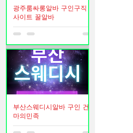
바 구인구직 사이트 하지만 재택부업이
광주룸싸롱알바 구인구직
라고 해서 모두 쉽고 안전한 것은 아닙
니다. 단기알바 재택부업 어떤 일은 꾸
사이트 꿀알바
준히 하면 안정적인 수익이 가능하지
광주 룸싸롱 알바에 대해 현실적으로
만, 어떤 일은 시간만 낭비하거나 사기
이해할 수 있도록 자세하게 설명해드리
를 당할 위험도 있습니다. 그래서 무작
겠습니다. 단순히 “돈 많이 번다”는 이
정 시작하기보다 본인 성향과 상황에
야기만 보고 접근하기보다는, 광주룸싸
맞는 일을 찾는 것이 중요합니다. 재택
롱알바 실제 업무 내용, 장단점, 근무 환
부업의 가장 큰 장점은 출퇴근이 필요
경, 그리고 선택 시 고려해야 할 부분까
없다는 점입니다. 집에서 편한 시간에
지 종합적으로 알고 판단하는 것이 중
일할 수 있고 육아 중인 사람이나 학생,
요합니다. 먼저, 룸싸롱 알바는 일반적
직장인 투잡으로도 활용할 수 있습니
인 서빙 아르바이트와는 다르게 손님과
다. 특히 체력적으로 힘든 현장일이 어
같은 공간에서 시간을 보내며 대화를
려운 사람들
중심으로 서비스를 제공하는 형태입니
부산스웨디시알바 구인 건
다. 광주룸싸롱알바 기본적인 업무는
손님 응대, 술 세팅, 대화, 분위기 유지
마의민족
등이 핵심입니다. 일부 업소에서는 노
부산 스웨디시 알바 구인은 최근 몇 년
래방 기기나 간단한 게임 등을 함께 하