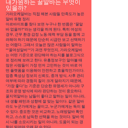
내가원하는 꿀알바는 무엇이
보장”을 제공하기도 하는데, 이는 출근
사지 안정적인 마사지알바를 찾는 사람
있을까?
했을 때 최소 수익을 확보해주는 시스
들에게 꾸준히 선택되는 지역이다. 특
가라오케알바는 직접 해본 사람들 만족도가 높은
템입니다. 초보자 입
히 체력 관리, 근육 이완 목적의 고객 비
알바 유형 정리
아르바이트를 찾다 보면 누구나 한 번쯤은 “꿀알
중이 높아 스포츠마사지 특성이 잘 맞
바 없을까?”라는 생각을 하게 된다. 특히 여성의
는 상권이다. 동대문스포츠마사지 구인
경우, 근무 환경·감정 노동·체력 부담 등을 함께 고
구직 1. 동대문 스포츠마사지 상권 특징
려해야 하기 때문에 단순히 시급만 보고 선택하기
는 어렵다. 그래서 오늘은 많은 사람들이 말하는
동대문은 평일과 주말, 주간과 야간의
**‘꿀여성알바’**가 과연 무엇인지, 가라오케알바
수요 차이가 비교적 적은 편이다. 꿀알
는 어떤 기준으로 판단해야 하는지를 블로그식으
바 시장 상인, 물류·제조업 종사자, 야간
로 정리해 보려고 한다. 유흥정보구인 알아볼 때
많은 사람들이 가장 먼저 고민하는 것이 바로 어
근무자들이 주 고객층을 이루며, 반복
떤 플랫폼을 이용해야 안전하고 효율적인가이다.
방문하는 단골 비율이 높은 것이 특징
업종 특성상 정보의 신뢰도, 중개 방식, 사후 관리
이다. 동대문스포츠마사지 이 때문에
여부에 따라 경험의 질이 크게 달라지기 때문에,
“가장 좋다”는 기준은 단순한 유명세가 아니라 구
과도한 홍보 경쟁보다는 기본기와 성실
조와 운영 방식에 따라 판단하는 것이 중요하다.
함을 중시하는 매장이 많다. 또한 대형
꿀지역알바는 남들이 좋다고 말하는 일이 아니라,
상권 특성상 매장 간 거리가 가까워 비
내 생활 패턴과 성향에 잘 맞는 일이다. 같은 알바
라도 누군가에게는 꿀이고, 누군가에게는 독이 될
교 후 선택이 가능하고, 장기 근무자를
수 있다. 중요한 것은 비교하고, 노래방알바 확인
선호하는 분위기도 강하다. 2. 동대문
하고, 스스로 납득한 선택을 하는 것이다. 알바 역
스포츠마사지 알바 근
시 나를 소모시키는 일이 아니라, 도움이 되는 경
험이 되어야 오래 갈 수 있다.