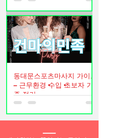
사이 빠르게 성장한 분야로, 마사지·테
면서 손님이 즐겁게 시간을 보내도록
라피 업종 중에서도 특히 수요가 높은
돕는 역할도 포함됩니다. 광주룸싸롱알
편에 속합니다. 부산은 관광객과 유동
바 구인구직 광주 지역의 경우 상무지
인구가 많은 도시이기 때문에 해운대,
구, 첨단지구, 충장로 인근 등 유흥 상권
서면, 광안리 같은 핵심 상권을 중심으
이 형성된 곳에서 이러한 일자리가 비
로 스웨디시 매장이 많이 형성되어 있
교적 많이 분포되어 있습니다. 업소마
으며, 그에 따라 구인도 꾸준히 이어지
다 분위기나 운영 방식이 다르기 때문
고 있습니다. 단순 아르바이트 개념이
에 같은 “룸싸롱”이라고 해도 근무 강도
라기보다는 부산스웨디시알바 서비스
나
+ 기술 + 고객 응대 능력 이 결합된 직종
동대문스포츠마사지 가이드
으로 이해하는 것이 현실적입니다. 부
산스웨디시알바 구인구직 먼저 스웨디
– 근무환경·수입·초보자 기
시 알바의 기본 구조부터 보면, 일반적
준 정리
인 시급제 알바와는 다르게 건당 수익
(코스별 수당) 중심으로 운영되는 경우
동대문은 서울 동북권 대표 상권으로,
가 많습니다. 예를 들어 60분, 90분, 120
도·소매 상인, 야간 근무자, 관광객이 혼
분 코스에 따라 금액이 정해지고, 그 중
재된 지역이다. 이로 인해 동대문 스포
일정 비율이 수익으로 돌아오는 구조입
츠마사지 는 낮과 밤 모두 일정한 수요
니다. 일부 매장은 “일급 보장” 또는 “콜
가 유지되는 업종으로, 동대문스포츠마