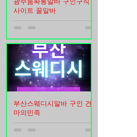
광주룸싸롱알바 구인구직
라고 해서 모두 쉽고 안전한 것은 아닙
니다. 단기알바 재택부업 어떤 일은 꾸
사이트 꿀알바
준히 하면 안정적인 수익이 가능하지
광주 룸싸롱 알바에 대해 현실적으로
만, 어떤 일은 시간만 낭비하거나 사기
이해할 수 있도록 자세하게 설명해드리
를 당할 위험도 있습니다. 그래서 무작
겠습니다. 단순히 “돈 많이 번다”는 이
정 시작하기보다 본인 성향과 상황에
야기만 보고 접근하기보다는, 광주룸싸
맞는 일을 찾는 것이 중요합니다. 재택
롱알바 실제 업무 내용, 장단점, 근무 환
부업의 가장 큰 장점은 출퇴근이 필요
경, 그리고 선택 시 고려해야 할 부분까
없다는 점입니다. 집에서 편한 시간에
지 종합적으로 알고 판단하는 것이 중
일할 수 있고 육아 중인 사람이나 학생,
요합니다. 먼저, 룸싸롱 알바는 일반적
직장인 투잡으로도 활용할 수 있습니
인 서빙 아르바이트와는 다르게 손님과
다. 특히 체력적으로 힘든 현장일이 어
같은 공간에서 시간을 보내며 대화를
려운 사람들
중심으로 서비스를 제공하는 형태입니
부산스웨디시알바 구인 건
다. 광주룸싸롱알바 기본적인 업무는
손님 응대, 술 세팅, 대화, 분위기 유지
마의민족
등이 핵심입니다. 일부 업소에서는 노
부산 스웨디시 알바 구인은 최근 몇 년
래방 기기나 간단한 게임 등을 함께 하
사이 빠르게 성장한 분야로, 마사지·테
면서 손님이 즐겁게 시간을 보내도록