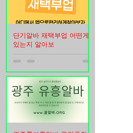
아지면서 학생, 노래방보도알바 직장
쉽게 적응할 수 있도록 업무를 차근차
인, 취업 준비생, 주부까지 다양한 연령
근 알려드리고 있으며, 직원들이 편안
층이 단기지역알바를 찾고 있습니다.
하게
특히 지역 기반 플랫폼과 모바일 앱이
활성화되면서 자신이 거주하는 지역 주
단기알바 재택부업 어떤게
변의 단기알바 정보를 빠르게 확인할
있는지 알아보
수 있게 되었고, 원하는 시간과 조건에
맞춰 일자리를 선택하는 것도 훨씬 쉬
재택부업을 찾는 사람들은 생각보다 정
워졌습니다. 노래방보도알바 구인구직
말 많습니다. 물가는 계속 오르고 월급
사이트 단기지역알바의 가장 큰 장점은
만으로 생활이 빠듯해지면서 퇴근 후
가까운 지역에서 바로 근무할 수 있다
집에서 추가 수입을 만들고 싶어 하는
는 점입니다. 출퇴근 시간이 짧기 때문
사람들이 늘어나고 있습니다. 단기알바
에 시간 활용이 효율적이며 교통비 부
재택부업는 특히 요즘은 인터넷과 스마
담도 줄일 수 있습니다. 특히 대전, 서
트폰만 있어도 가능한 일이 많아졌기
울, 부산, 대구, 인천, 광주, 울산 등 주요
때문에 예전처럼 꼭 사무실이나 현장에
지역에서는 다양한 업종의 단기알바 공
나가지 않아도 수익을 만들 수 있는 시
고가 꾸준히 올라오고 있습니다. 편의
대가 되었습니다. 단기알바 재택부업알
점, 카페, 행사 스태프, 배달 보조, 포장
바 구인구직 사이트 하지만 재택부업이