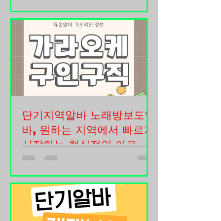
형태 룸보도 노래타운 직원 모집 안내
니다. 마트알바 구인구직 마트알바란?
안녕하세요. 저희 노래타운은 고객들에
마트알바는 마트 내에서 상품 진열, 계
게 편안하고 즐거운 시간을 제공하기
산, 재고 관리, 고객 응대 등 다양한 업
위해 항상 최선을 다하고 있으며, 함께
무를 수행하는 일을 말합니다. 근무 부
성장해 나갈 성실한 직원을 모집하고
서에 따라 담당 업무가 달라질 수 있습
있습니다. 매장을 운영하다 보면 혼자
니다. 대표적인 업무는 다음과 같습니
서는 감당하기 어려운 순간들이 많습니
다. 상품 진열 계산대 캐셔 업무 재고 정
다. 룸보도는 손님 응대부터 매장 관리,
리 상품 검수 창고 정리 고객 응대
청소, 주방 보조, 음료 준비 등 다양한
단기지역알바 노래방보도알
업무가 원활하게 이루어져야 고객 만족
도를 높일 수 있습니다. 그래서 저희와
바, 원하는 지역에서 빠르게
함께 책임감 있게 근무해 주실 분들을
시작하는 현실적인 아르바
찾고 있습니다. 룸보도 구인중입니다.
이트 정보
경력이 있으신 분들은 물론이고 처음
단기지역알바는 짧은 기간 동안 원하는
관련 업종에 도전하시는 분들도 지원
지역에서 자유롭게 근무할 수 있는 아
가능합니다. 룸보도는 처음부터 모든
르바이트 형태로 많은 사람들이 찾고
업무를 잘할 수 있는 사람은 없습니다.
있는 근무 방식입니다. 최근에는 생활
가라오케알바 중요한 것은 성실함과 배
비 부담과 추가 수입에 대한 관심이 높
우려는 자세라고 생각합니다. 초보자도