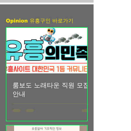
가능합니다. 룸보도는 처음부터 모든
르바이트 형태로 많은 사람들이 찾고
업무를 잘할 수 있는 사람은 없습니다.
있는 근무 방식입니다. 최근에는 생활
가라오케알바 중요한 것은 성실함과 배
비 부담과 추가 수입에 대한 관심이 높
Opinion 유흥구인 바로가기
우려는 자세라고 생각합니다. 초보자도
아지면서 학생, 노래방보도알바 직장
쉽게 적응할 수 있도록 업무를 차근차
인, 취업 준비생, 주부까지 다양한 연령
근 알려드리고 있으며, 직원들이 편안
층이 단기지역알바를 찾고 있습니다.
하게
특히 지역 기반 플랫폼과 모바일 앱이
활성화되면서 자신이 거주하는 지역 주
변의 단기알바 정보를 빠르게 확인할
수 있게 되었고, 원하는 시간과 조건에
맞춰 일자리를 선택하는 것도 훨씬 쉬
워졌습니다. 노래방보도알바 구인구직
룸보도 노래타운 직원 모집
사이트 단기지역알바의 가장 큰 장점은
안내
가까운 지역에서 바로 근무할 수 있다
는 점입니다. 출퇴근 시간이 짧기 때문
룸보도는 노래타운에서 함께 근무하실
에 시간 활용이 효율적이며 교통비 부
직원을 모집하는 일반적인 채용 안내문
담도 줄일 수 있습니다. 특히 대전, 서
형태 룸보도 노래타운 직원 모집 안내
울, 부산, 대구, 인천, 광주, 울산 등 주요
안녕하세요. 저희 노래타운은 고객들에
지역에서는 다양한 업종의 단기알바 공