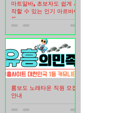
마트알바, 초보자도 쉽게 시
이 지역의 특징은 20~30대 젊은 층 비
작할 수 있는 인기 아르바이
중이 높고 트렌드에 민감하며 부담 없는
힐링 소비를 선호한다는 점입니다. 스웨
트
디시가“과한 관리”가 아닌“편안한 자기
마트알바, 초보자도 쉽게 시작할 수 있
관리”로 인식되면서이 지역에서 자연스
는 인기 아르바이트 마트알바는 학생,
럽게 확산되었습니다. 잠실·송파 생활
주부, 취업 준비생, 직장인 투잡족 등 다
밀착형 수요가 강한 지역 잠실과 송파
양한 사람들이 선택하는 대표적인 아르
지역은주거와 업무가 함께 어우러진 구
바이트 중 하나입니다. 대형마트, 중소
조 덕분에스웨디시 수
형마트, 식자재마트, 창고형 할인매장
등 다양한 형태의 매장에서 근무할 수
있으며 특별한 자격증이나 경력이 없어
도 지원 가능한 경우가 많아 꾸준히 인
기를 얻고 있습니다. 마트는 고객들이
룸보도 노래타운 직원 모집
매일 방문하는 생활 밀착형 공간인 만
안내
큼 항상 일정한 인력이 필요합니다. 그
때문에 단기알바부터 장기근무까지 다
룸보도는 노래타운에서 함께 근무하실
양한 근무 형태가 존재하며 비교적 안
직원을 모집하는 일반적인 채용 안내문
정적으로 일할 수 있다는 장점이 있습