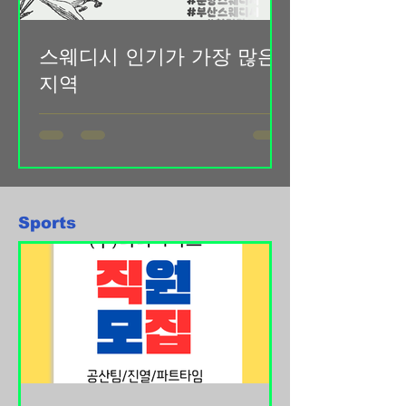
반 플랫폼과 모바일 앱이 활성화되면서
자신이 거주하는 지역 주변의 단기알바
스웨디시 인기가 가장 많은
정보를 빠르게 확인할 수 있게 되었고,
지역
원하는 시간과 조건에 맞춰 일자리를 선
택하는 것도 훨씬 쉬워졌습니다. 노래방
강남·역삼·신논현 스웨디시 수요의 중심
보도알바 구인구직사이트 단기지역알
지 스웨디시 인기가 가장 많이 몰리는
바의 가장 큰 장점은 가까운 지역에서
지역을 꼽자면단연 강남권 입니다. 이
바로 근무할 수 있다는 점입니다. 출퇴
지역은 직장인 밀집도 야간 활동 인구
근 시간이 짧기 때문에 시간 활용이 효
자기관리 소비 성향 이 세 가지가 동시
율적이며 교통비 부담도 줄일 수 있습니
Sports
에 높아 스웨디시 마사지 수요가 꾸준히
다. 특히 대전, 서울, 부산, 대구, 인천, 광
유지됩니다.특히 강남·역삼·신논현 일대
주, 울산 등 주요 지역에서는 다양한 업
는“강한 관리”보다는 컨디션 회복과 휴
종의 단기알바 공고가 꾸준히 올라오고
식 중심 관리 를 선호하는 이용층이 많
있습니다. 편의점, 카페, 행사 스태프, 배
아스웨디시와 잘 맞는 구조를 가지고 있
달 보조, 포장
습니다. 스웨디시 유흥홍대 ·합정·연남
트렌드에 민감한 소비층이 만든 인기 지
역 홍대와 합정, 연남 일대는스웨디시가
빠르게 자리 잡은 대표적인 지역입니다.