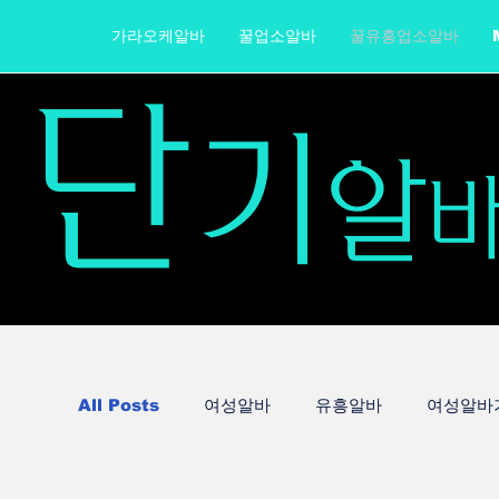
가라오케알바
꿀업소알바
꿀유흥업소알바
단
기
알
All Posts
여성알바
유흥알바
여성알바
가라오케알바
노래주점알바
텐카페알바