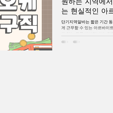
원하는 지역에서
다. 가라오케알바 중요한 것
라고 생각합니다. 초보자도 쉽
는 현실적인 아
를 차근차근 알려드리고 있으
단기지역알바는 짧은 기간 동
게 근무할 수 있는 아르바이트
고 있는 근무 방식입니다. 최
수입에 대한 관심이 높아지면
직장인, 취업 준비생, 주부까
역알바를 찾고 있습니다. 특히
일 앱이 활성화되면서 자신이
기알바 정보를 빠르게 확인할 
간과 조건에 맞춰 일자리를 
습니다. 노래방보도알바 구
의 가장 큰 장점은 가까운 지
는 점입니다. 출퇴근 시간이 
율적이며 교통비 부담도 줄일 
울, 부산, 대구, 인천, 광주,
한 업종의 단기알바 공고가 
편의점, 카페, 행사 스태프, 배