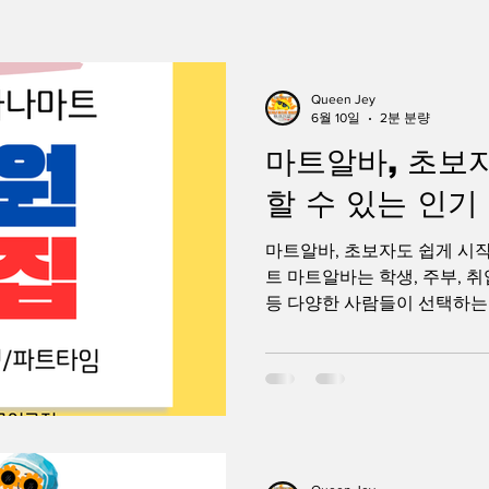
생알바
꿀알바
장기알바
강남유흥알바
강남가
Queen Jey
6월 10일
2분 분량
마트알바, 초보
스웨디시알바
스웨디시구인
마사지구인
마사지알바
할 수 있는 인
마트알바, 초보자도 쉽게 시작
트 마트알바는 학생, 주부, 
등 다양한 사람들이 선택하는
하나입니다. 대형마트, 중소형
할인매장 등 다양한 형태의 
특별한 자격증이나 경력이 없
많아 꾸준히 인기를 얻고 있습
일 방문하는 생활 밀착형 공간
이 필요합니다. 그 때문에 
다양한 근무 형태가 존재하며