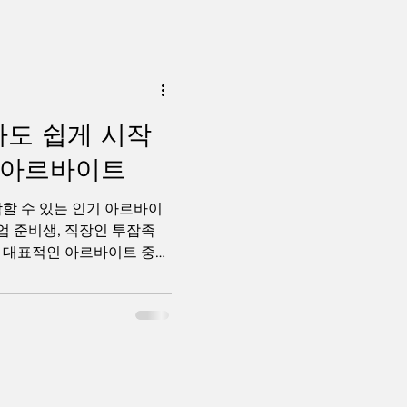
라오케
자도 쉽게 시작
기 아르바이트
할 수 있는 인기 아르바이
취업 준비생, 직장인 투잡족
 대표적인 아르바이트 중
마트, 식자재마트, 창고형
매장에서 근무할 수 있으며
어도 지원 가능한 경우가
니다. 마트는 고객들이 매
인 만큼 항상 일정한 인력
단기알바부터 장기근무까지
 비교적 안정적으로 일할