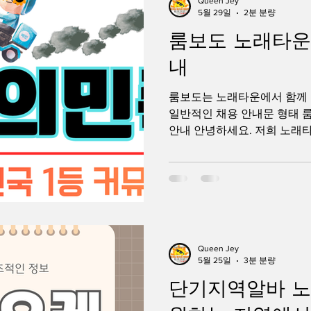
Queen Jey
5월 29일
2분 분량
수 있다는 장점이 있습니다.
바란? 마트알바는 마트 내에서 
룸보도 노래타운
리, 고객 응대 등 다양한 업
내
근무 부서에 따라 담당 업무가
적인 업무는 다음과 같습니다.
룸보도는 노래타운에서 함께
무 재고 정리 상품 검수 창고
일반적인 채용 안내문 형태 
안내 안녕하세요. 저희 노래
즐거운 시간을 제공하기 위해
며, 함께 성장해 나갈 성실한
매장을 운영하다 보면 혼자서
이 많습니다. 룸보도는 손님 
주방 보조, 음료 준비 등 다
져야 고객 만족도를 높일 수 
께 책임감 있게 근무해 주실 
Queen Jey
5월 25일
3분 분량
도 구인중입니다. 경력이 있
관련 업종에 도전하시는 분들
단기지역알바 노
도는 처음부터 모든 업무를 잘