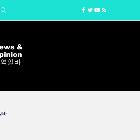
ews &
pinion
지역알바
알바