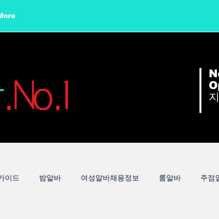
More
N
바
.No.1
O
가이드
밤알바
여성알바채용정보
룸알바
주점
부천유흥알바
부천유흥알바구인
유흥알바구인