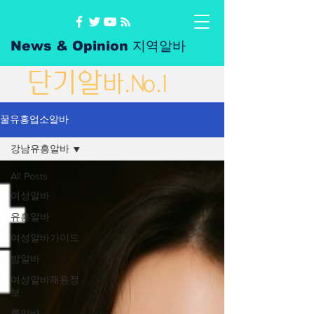
News & Opinion 지역알바
단
기
알
바
.No.1
꿀유흥업소알바
강남유흥알바
All Posts
여성알바
유흥알바
여성알바가이드
밤알바
여성알바채용정
보
룸알바