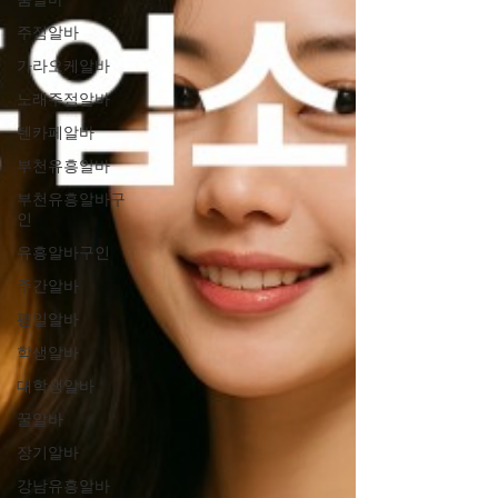
주점알바
가라오케알바
노래주점알바
텐카페알바
부천유흥알바
부천유흥알바구
인
유흥알바구인
주간알바
평일알바
학생알바
대학생알바
꿀알바
장기알바
강남유흥알바