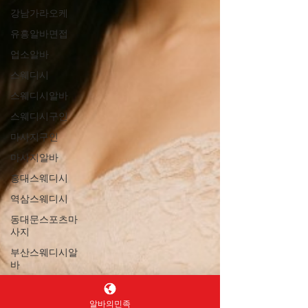
강남가라오케
유흥알바면접
업소알바
스웨디시
스웨디시알바
스웨디시구인
마사지구인
마사지알바
홍대스웨디시
역삼스웨디시
동대문스포츠마
사지
부산스웨디시알
바
부산마사지알바
알바의민족
부산스웨디시구