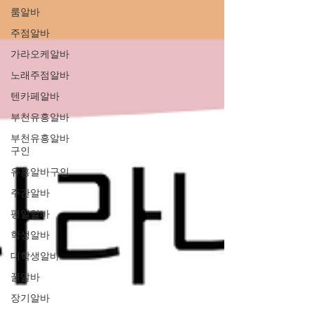
룸알바
주점알바
가라오케알바
노래주점알바
텐카페알바
부천유흥알바
부천유흥알바
구인
유흥알바구인
주간알바
평일알바
학생알바
대학생알바
꿀알바
장기알바