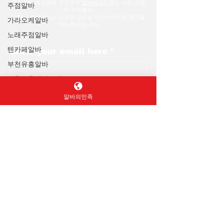
업소알바
여성알바
구인구직
알바바의민족
는 시간 조절
주점알바
이 자유롭다
​또한
노래방알바
는 고수익 고수입 아르바이트라 많이들
가라오케알바
하는추세입니다.
노래주점알바
텐카페알바
Enter your email here
*
부천유흥알바
부천유흥알바구인
Yes, subscribe me to your 
newsletter.
*
유흥알바구인
알바의민족
주간알바
Subscribe
평일알바
학생알바
대학생알바
꿀알바
장기알바
© 2035 by TheHours. Powered and
강남유흥알바
secured by
홈페이지
지역알바 스웨디
강남가라오케
시 최고의단기알바
노래방알바
장점들만