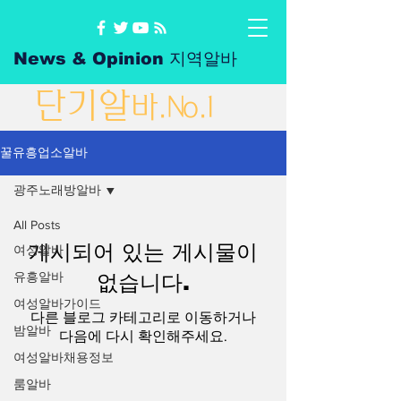
News & Opinion 지역알바
단
기
알
바
.No.1
꿀유흥업소알바
광주노래방알바
All Posts
게시되어 있는 게시물이
여성알바
유흥알바
없습니다.
여성알바가이드
다른 블로그 카테고리로 이동하거나
밤알바
다음에 다시 확인해주세요.
여성알바채용정보
룸알바