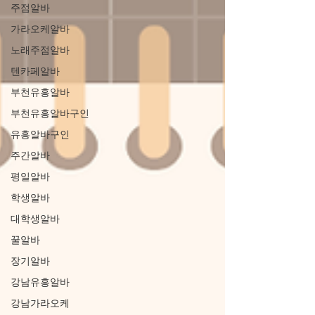
주점알바
가라오케알바
노래주점알바
텐카페알바
부천유흥알바
부천유흥알바구인
유흥알바구인
주간알바
평일알바
학생알바
대학생알바
꿀알바
장기알바
강남유흥알바
강남가라오케