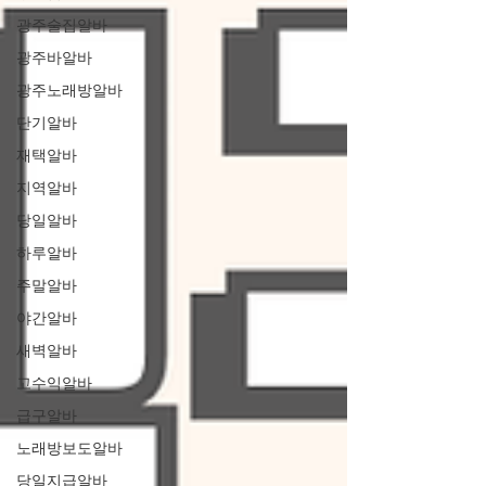
광주술집알바
광주바알바
광주노래방알바
단기알바
재택알바
지역알바
당일알바
하루알바
주말알바
야간알바
새벽알바
고수익알바
급구알바
노래방보도알바
당일지급알바