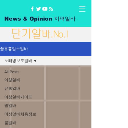
News & Opinion 지역알바
단
기
알
바
.No.1
꿀유흥업소알바
노래방보도알바
All Posts
여성알바
유흥알바
여성알바가이드
밤알바
여성알바채용정보
룸알바