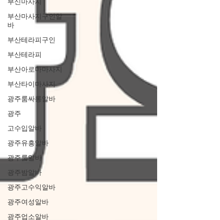
부신마사지
부산마사지구인알
바
부산테라피구인
부산테라피
부산아로마마사지
부산타이마사지
광주룸싸롱알바
광주
고수입알바
광주유흥알바
광주룸알바
광주밤알바
광주고수익알바
광주여성알바
광주업소알바