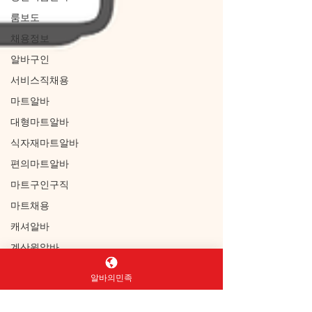
룸보도
채용정보
알바구인
서비스직채용
마트알바
대형마트알바
식자재마트알바
편의마트알바
마트구인구직
마트채용
캐셔알바
계산원알바
상품진열알바
알바의민족
재고관리알바