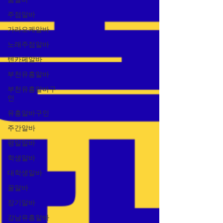
주점알바
가라오케알바
노래주점알바
텐카페알바
부천유흥알바
부천유흥알바구
인
유흥알바구인
주간알바
평일알바
학생알바
대학생알바
꿀알바
장기알바
강남유흥알바