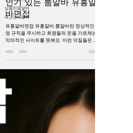
1월 9일
2분 분량
상품진열알바
인기 있는 룸알바 유흥알
재고관리알바
바면접
유흥알바면접 유흥알바 룸알바란 정상적인 운
영 규칙을 무시하고 회원들의 돈을 가로채는
악의적인 사이트를 뜻해요. 이런 악질들은 주
로 유흥알바 룸알바, 온라인 유흥알바 면접 같
은 분야에서 나타나곤 합니다. 처음에는 믿을
수 있을 만큼 정상적으로 보이지만, 시간이 흐
르면 갑자기 접속이 안 되거나 출금을 요청해
도 전혀 응답이 없는 문제가 발생하죠. 여러 프
로그레시브 잭팟 게임은 거대한 상금과 매력
적인 기능으로 인해 두드러집니다. 유흥알바
면접 구인구직사이트 어디가좋을까? 가장 유
명한 유흥알바 룸알바 중 하나는 Mega
Moolah로, 수년에 걸쳐 많은 백만장자를 만들