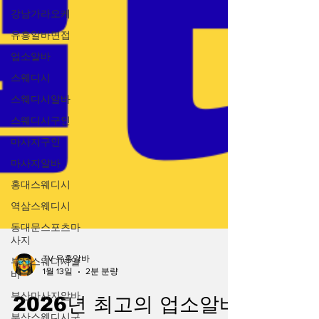
강남가라오케
유흥알바면접
업소알바
스웨디시
스웨디시알바
스웨디시구인
마사지구인
마사지알바
홍대스웨디시
역삼스웨디시
동대문스포츠마
사지
부산스웨디시알
바
TV 유흥알바
1월 13일
2분 분량
부산마사지알바
부산스웨디시구