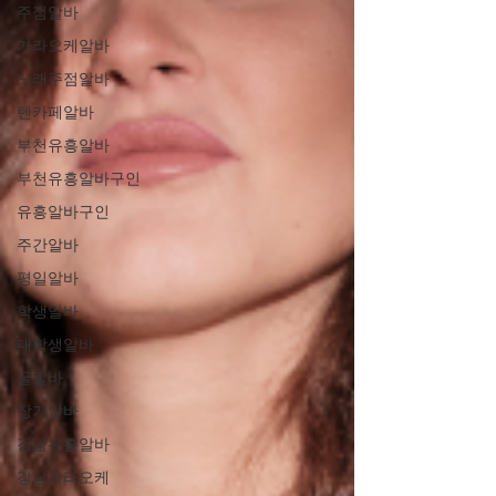
주점알바
가라오케알바
노래주점알바
텐카페알바
부천유흥알바
부천유흥알바구인
유흥알바구인
주간알바
평일알바
학생알바
대학생알바
꿀알바
장기알바
강남유흥알바
강남가라오케