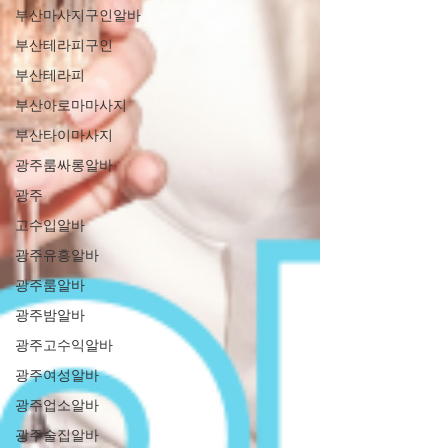
부산마사지구인알바
부산테라피구인
부산테라피
부산아로마마사지
부산타이마사지
광주룸싸롱알바
광주
고수입알바
광주유흥알바
광주룸알바
광주밤알바
광주고수익알바
광주여성알바
광주업소알바
광주술집알바