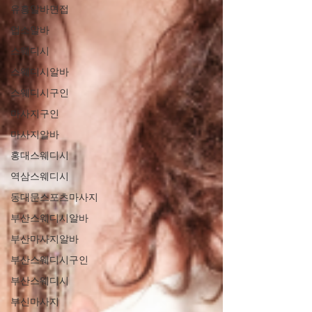
유흥알바면접
업소알바
스웨디시
스웨디시알바
스웨디시구인
마사지구인
마사지알바
홍대스웨디시
역삼스웨디시
동대문스포츠마사지
부산스웨디시알바
부산마사지알바
부산스웨디시구인
부산스웨디시
부신마사지