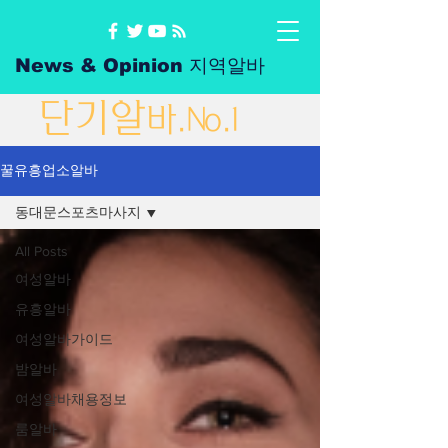
News & Opinion 지역알바
단
기
알
바
.No.1
꿀유흥업소알바
동대문스포츠마사지
All Posts
여성알바
유흥알바
여성알바가이드
밤알바
여성알바채용정보
룸알바