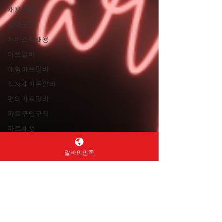
채용정보
알바구인
서비스직채용
마트알바
대형마트알바
식자재마트알바
편의마트알바
마트구인구직
마트채용
캐셔알바
알바의민족
계산원알바
상품진열알바
재고관리알바