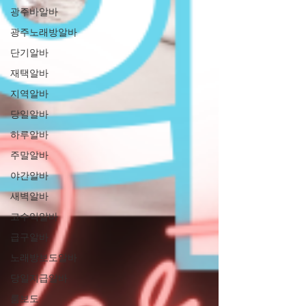
광주바알바
광주노래방알바
단기알바
재택알바
지역알바
당일알바
하루알바
주말알바
야간알바
새벽알바
고수익알바
급구알바
노래방보도알바
당일지급알바
룸보도