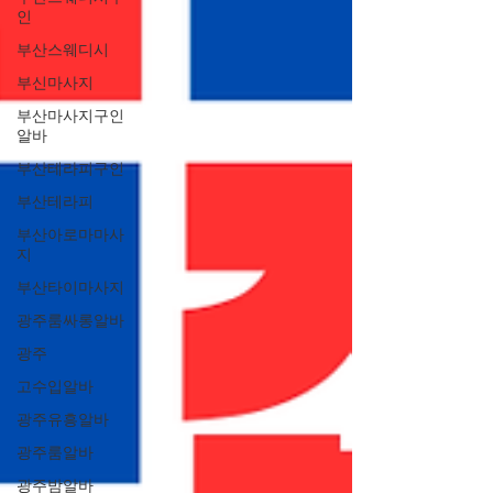
인
부산스웨디시
부신마사지
부산마사지구인
알바
부산테라피구인
부산테라피
부산아로마마사
지
부산타이마사지
광주룸싸롱알바
광주
고수입알바
광주유흥알바
광주룸알바
광주밤알바