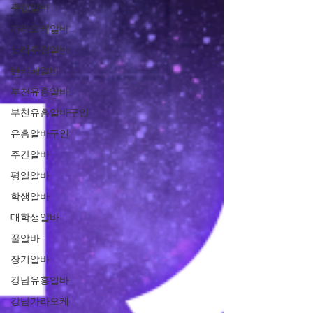
주점알바
가라오케알바
노래주점알바
텐카페알바
부천유흥알바
부천유흥알바구인
유흥알바구인
주간알바
평일알바
학생알바
대학생알바
꿀알바
장기알바
강남유흥알바
강남가라오케