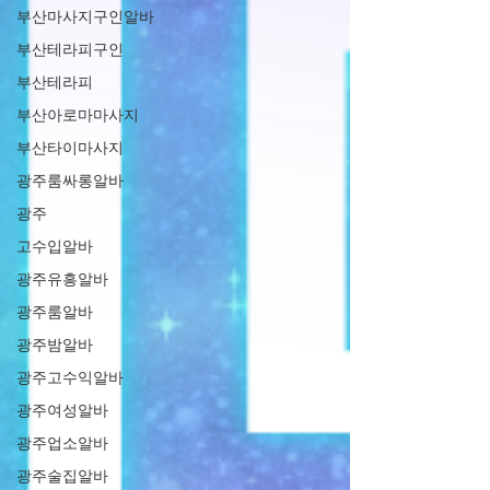
부산마사지구인알바
부산테라피구인
부산테라피
부산아로마마사지
부산타이마사지
광주룸싸롱알바
광주
고수입알바
광주유흥알바
광주룸알바
광주밤알바
광주고수익알바
광주여성알바
광주업소알바
광주술집알바