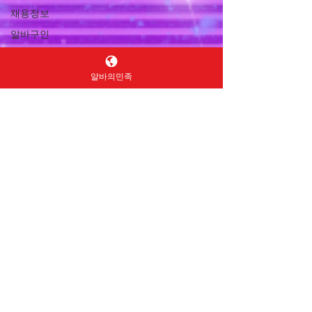
채용정보
알바구인
서비스직채용
마트알바
알바의민족
대형마트알바
식자재마트알바
편의마트알바
마트구인구직
마트채용
캐셔알바
계산원알바
상품진열알바
재고관리알바