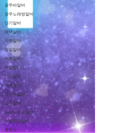
광주바알바
광주노래방알바
단기알바
재택알바
지역알바
당일알바
하루알바
주말알바
야간알바
새벽알바
고수익알바
급구알바
노래방보도알바
당일지급알바
룸보도