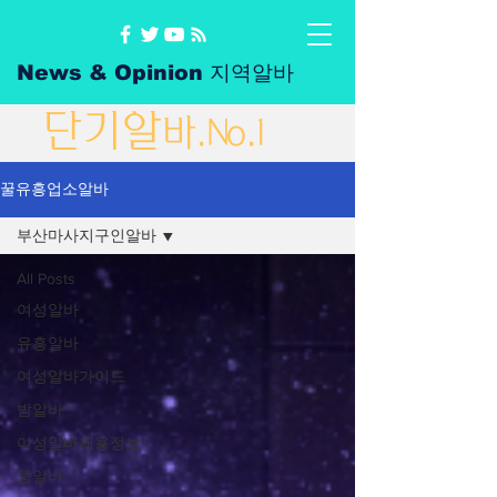
News & Opinion 지역알바
단
기
알
바
.No.1
꿀유흥업소알바
부산마사지구인알바
All Posts
여성알바
유흥알바
여성알바가이드
밤알바
여성알바채용정보
룸알바