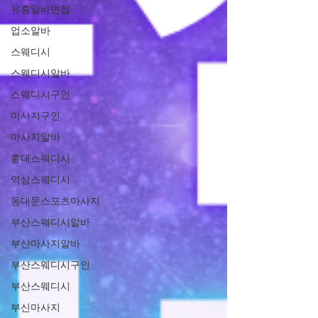
유흥알바면접
업소알바
스웨디시
스웨디시알바
스웨디시구인
마사지구인
마사지알바
홍대스웨디시
역삼스웨디시
동대문스포츠마사지
부산스웨디시알바
부산마사지알바
부산스웨디시구인
부산스웨디시
부신마사지