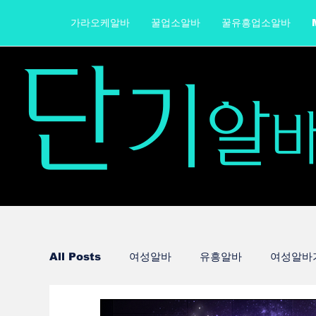
가라오케알바
꿀업소알바
꿀유흥업소알바
단
기
알
All Posts
여성알바
유흥알바
여성알바
노래주점알바
텐카페알바
부천유흥알바