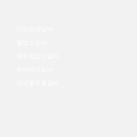
가라오케알바
꿀업소알바
꿀유흥업소알바
부산여성알바
전국꿀유흥알바