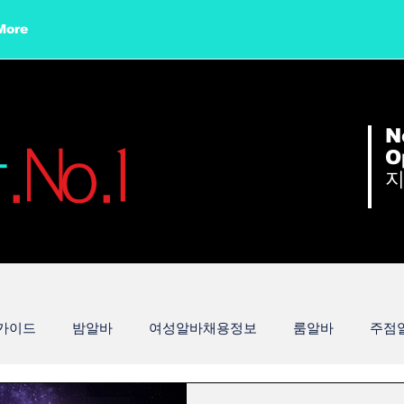
More
N
바
.No.1
O
가이드
밤알바
여성알바채용정보
룸알바
주점
부천유흥알바구인
유흥알바구인
주간알바
평