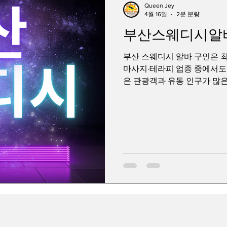
Queen Jey
4월 16일
2분 분량
부산스웨디시알
유흥알바
강남가라오케
유흥알바면접
업소알바
부산 스웨디시 알바 구인은 최
마사지·테라피 업종 중에서도 
홍대스웨디시
역삼스웨디시
은 관광객과 유동 인구가 많은
리 같은 핵심 상권을 중심으
며, 그에 따라 구인도 꾸준히
개념이라기보다는 부산스웨디시
력 이 결합된 직종으로 이해
알바 구인구직 먼저 스웨디시
시급제 알바와는 다르게 건당 수익(코스
경우가 많습니다. 예를 들어 60
정해지고, 그 중 일정 비율이
매장은 “일급 보장” 또는 “콜
했을 때 최소 수익을 확보해