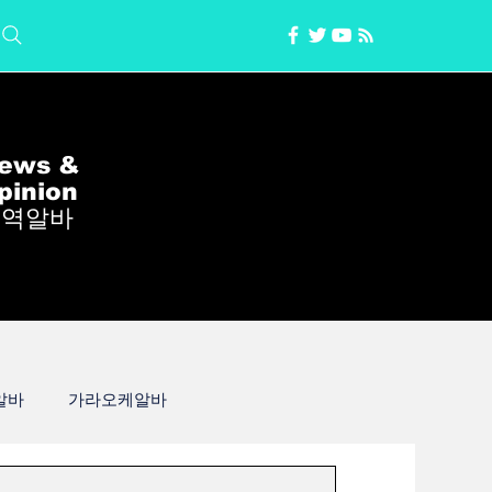
ews &
pinion
지역알바
알바
가라오케알바
일알바
학생알바