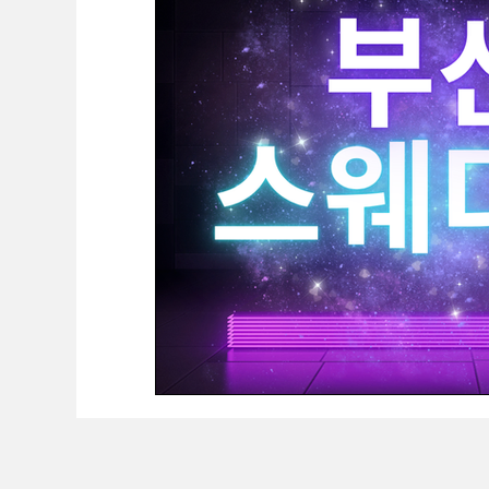
대학생알바
꿀알바
장기알바
강남
스웨디시구인
마사지구인
마사지알바