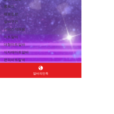
룸보도
채용정보
알바구인
서비스직채용
마트알바
대형마트알바
식자재마트알바
편의마트알바
마트구인구직
알바의민족
마트채용
캐셔알바
계산원알바
상품진열알바
재고관리알바