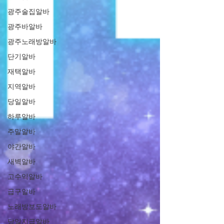
광주술집알바
광주바알바
광주노래방알바
단기알바
재택알바
지역알바
당일알바
하루알바
주말알바
야간알바
새벽알바
고수익알바
급구알바
노래방보도알바
당일지급알바