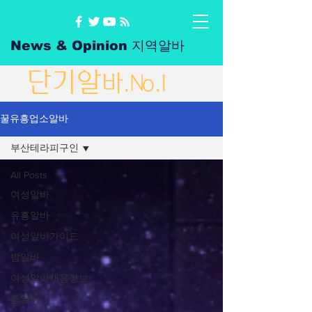
News & Opinion 지역알바
단
기
알
바
.No.1
꿀유흥업소알바
부산테라피구인
All Posts
여성알바
유흥알바
여성알바가이드
밤알바
여성알바채용정보
룸알바