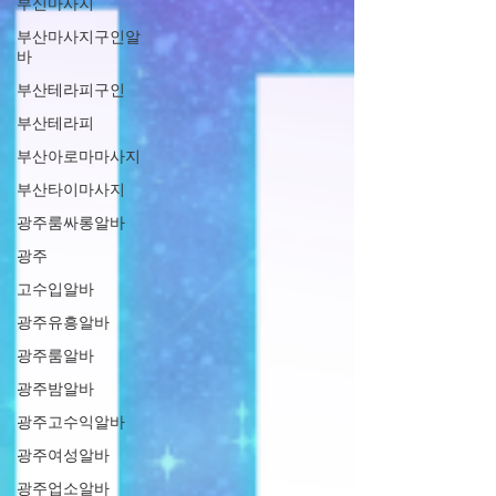
부신마사지
부산마사지구인알
바
부산테라피구인
부산테라피
부산아로마마사지
부산타이마사지
광주룸싸롱알바
광주
고수입알바
광주유흥알바
광주룸알바
광주밤알바
광주고수익알바
광주여성알바
광주업소알바