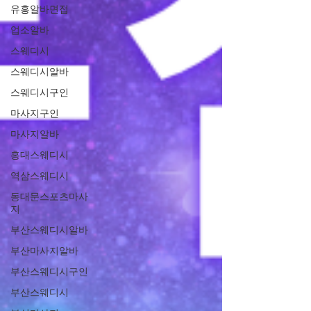
유흥알바면접
업소알바
스웨디시
스웨디시알바
스웨디시구인
마사지구인
마사지알바
홍대스웨디시
역삼스웨디시
동대문스포츠마사
지
부산스웨디시알바
부산마사지알바
부산스웨디시구인
부산스웨디시