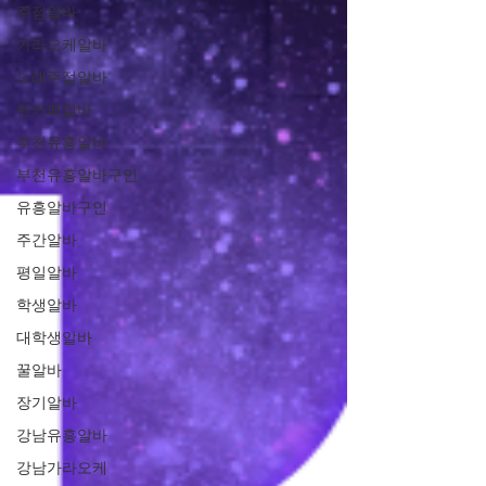
주점알바
가라오케알바
노래주점알바
텐카페알바
부천유흥알바
부천유흥알바구인
유흥알바구인
주간알바
평일알바
학생알바
대학생알바
꿀알바
장기알바
강남유흥알바
강남가라오케