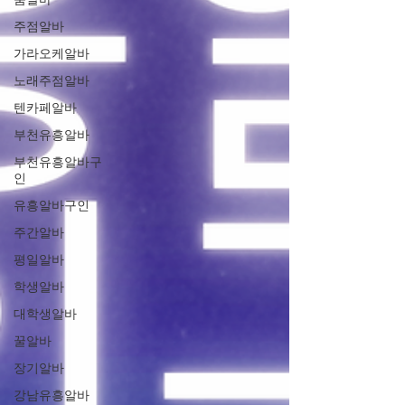
주점알바
가라오케알바
노래주점알바
텐카페알바
부천유흥알바
부천유흥알바구
인
유흥알바구인
주간알바
평일알바
학생알바
대학생알바
꿀알바
장기알바
강남유흥알바