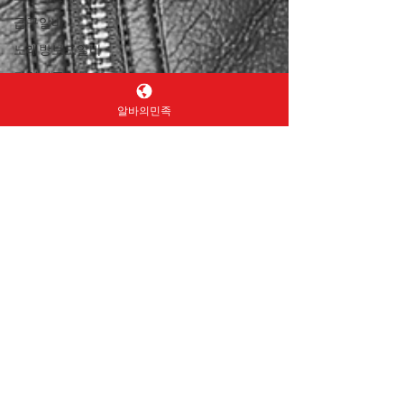
급구알바
노래방보도알바
당일지급알바
룸보도
알바의민족
채용정보
알바구인
서비스직채용
마트알바
대형마트알바
식자재마트알바
편의마트알바
마트구인구직
마트채용
캐셔알바
계산원알바