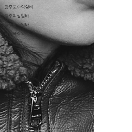
광주고수익알바
광주여성알바
광주업소알바
광주술집알바
광주바알바
광주노래방알바
단기알바
재택알바
지역알바
당일알바
하루알바
주말알바
야간알바
새벽알바
고수익알바