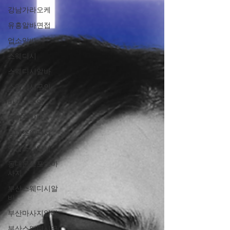
강남가라오케
유흥알바면접
업소알바
스웨디시
스웨디시알바
스웨디시구인
마사지구인
마사지알바
홍대스웨디시
역삼스웨디시
동대문스포츠마
사지
부산스웨디시알
바
부산마사지알바
부산스웨디시구