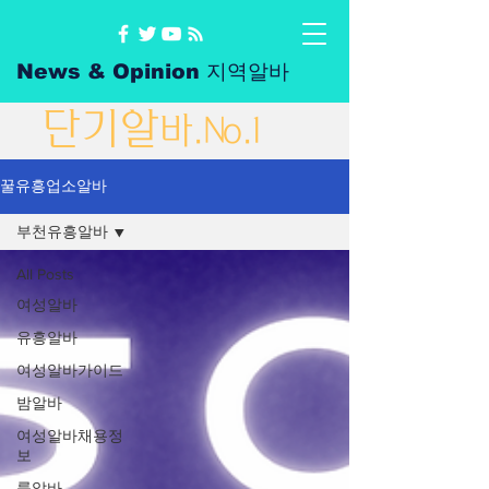
News & Opinion 지역알바
단
기
알
바
.No.1
꿀유흥업소알바
부천유흥알바
All Posts
여성알바
유흥알바
여성알바가이드
밤알바
여성알바채용정
보
룸알바