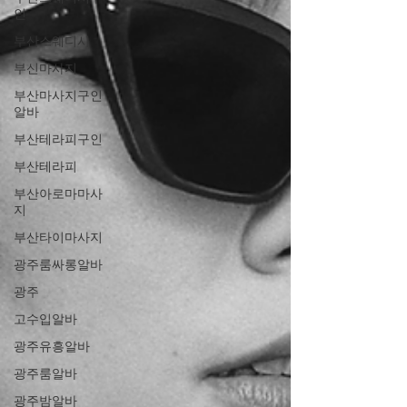
인
부산스웨디시
부신마사지
부산마사지구인
알바
부산테라피구인
부산테라피
부산아로마마사
지
부산타이마사지
광주룸싸롱알바
광주
고수입알바
광주유흥알바
광주룸알바
광주밤알바