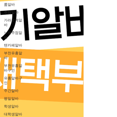
룸알바
주점알바
가라오케알
바
노래주점알
바
텐카페알바
부천유흥알
바
부천유흥알
바구인
유흥알바구
인
주간알바
평일알바
학생알바
대학생알바