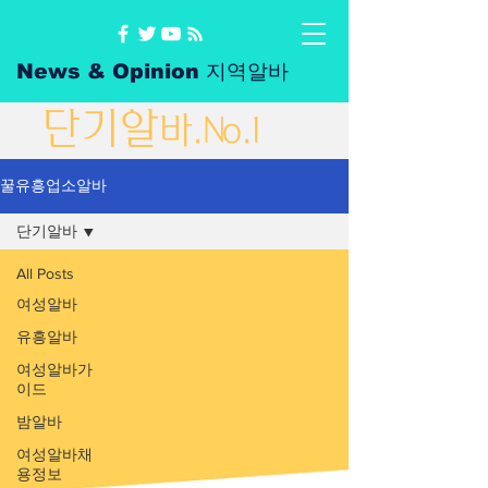
News & Opinion 지역알바
단
기
알
바
.No.1
꿀유흥업소알바
단기알바
All Posts
여성알바
유흥알바
여성알바가
이드
밤알바
여성알바채
용정보