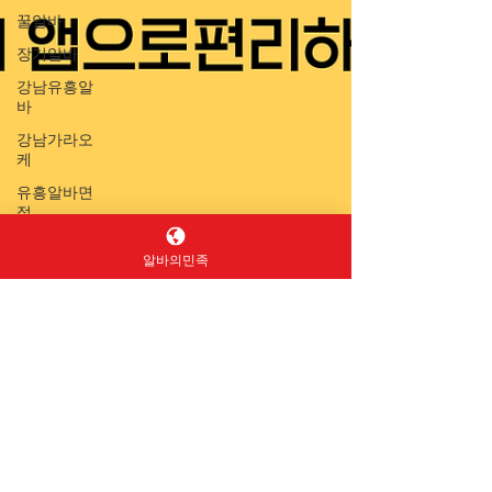
꿀알바
장기알바
강남유흥알
바
강남가라오
케
유흥알바면
접
업소알바
알바의민족
스웨디시
스웨디시알
바
Queen Jey
스웨디시구
5월 15일
3분 분량
인
단기알바 재택부업 어떤
마사지구인
마사지알바
게 있는지 알아보
홍대스웨디