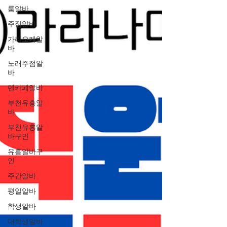
룸알바
주점알바
가라오케알
바
노래주점알
바
텐카페알바
부천유흥알
바
부천유흥알
바구인
유흥알바구
인
주간알바
평일알바
학생알바
대학생알바