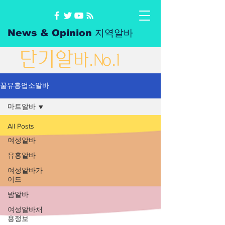
News & Opinion 지역알바
단
기
알
바
.No.1
꿀유흥업소알바
마트알바
All Posts
여성알바
유흥알바
여성알바가
이드
밤알바
여성알바채
용정보