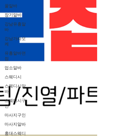
꿀알바
장기알바
강남유흥알
바
강남가라오
케
유흥알바면
접
업소알바
스웨디시
스웨디시알
바
스웨디시구
인
마사지구인
마사지알바
홍대스웨디