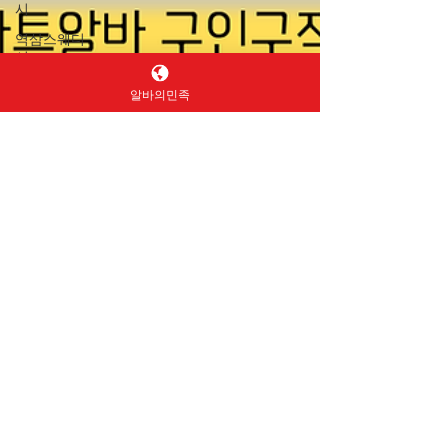
시
역삼스웨디
시
동대문스포
알바의민족
츠마사지
부산스웨디
시알바
부산마사지
알바
부산스웨디
Queen Jey
시구인
6월 10일
2분 분량
부산스웨디
시
마트알바, 초보자도 쉽게
부신마사지
시작할 수 있는 인기 아르
부산마사지
구인알바
바이트
부산테라피
구인
마트알바, 초보자도 쉽게 시작할 수 있는 인기