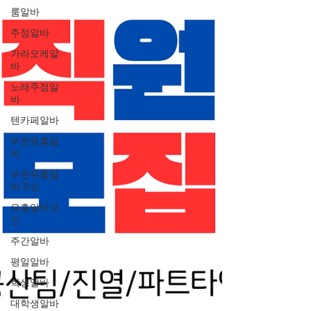
룸알바
주점알바
가라오케알
바
노래주점알
바
텐카페알바
부천유흥알
바
부천유흥알
바구인
유흥알바구
인
주간알바
평일알바
학생알바
대학생알바