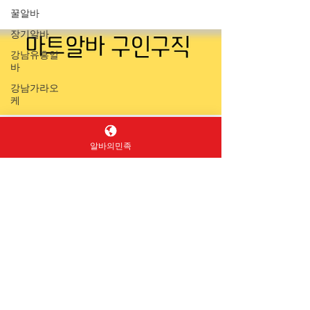
꿀알바
장기알바
강남유흥알
바
강남가라오
케
유흥알바면
접
알바의민족
업소알바
Queen Jey
6월 10일
2분 분량
스웨디시
마트알바, 초보자도 쉽게
스웨디시알
바
시작할 수 있는 인기 아르
스웨디시구
인
바이트
마사지구인
마트알바, 초보자도 쉽게 시작할 수 있는 인기
마사지알바
아르바이트 마트알바는 학생, 주부, 취업 준비
홍대스웨디