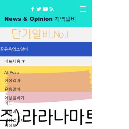
News & Opinion 지역알바
단
기
알
바
.No.1
꿀유흥업소알바
마트채용
All Posts
여성알바
유흥알바
여성알바가
이드
밤알바
여성알바채
용정보