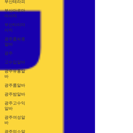
부산테라피
부산아로마
마사지
부산타이마
사지
광주룸싸롱
알바
광주
고수입알바
광주유흥알
바
광주룸알바
광주밤알바
광주고수익
알바
광주여성알
바
광주업소알