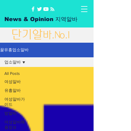
News & Opinion 지역알바
단
기
알
바
.No.1
꿀유흥업소알바
업소알바
All Posts
여성알바
유흥알바
여성알바가
이드
밤알바
여성알바채
용정보