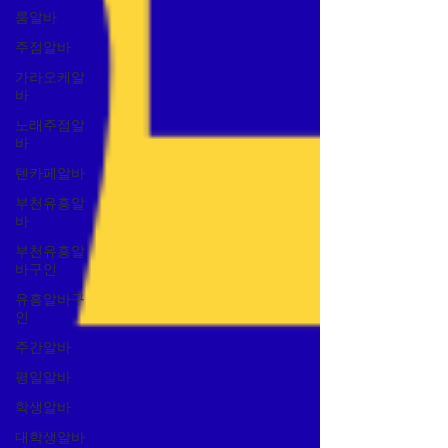
룸알바
주점알바
가라오케알
바
노래주점알
바
텐카페알바
부천유흥알
바
부천유흥알
바구인
유흥알바구
인
주간알바
평일알바
학생알바
대학생알바