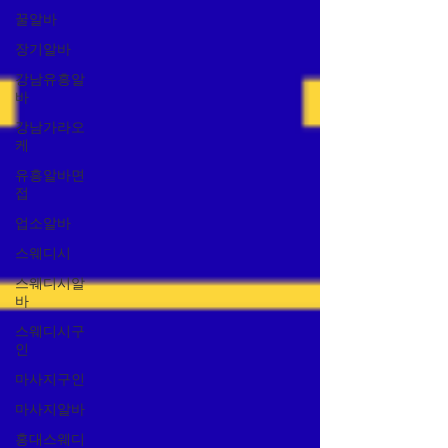
꿀알바
장기알바
강남유흥알
바
강남가라오
케
유흥알바면
접
업소알바
스웨디시
스웨디시알
바
스웨디시구
인
마사지구인
마사지알바
홍대스웨디