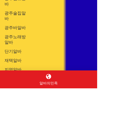
바
광주술집알
바
광주바알바
광주노래방
알바
단기알바
재택알바
지역알바
당일알바
알바의민족
하루알바
주말알바
야간알바
새벽알바
고수익알바
급구알바