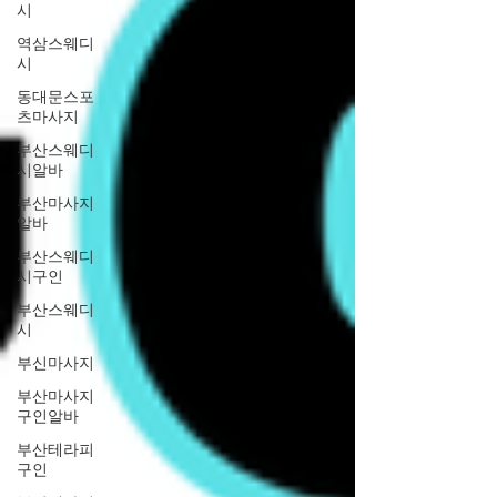
시
역삼스웨디
시
동대문스포
츠마사지
부산스웨디
시알바
부산마사지
알바
부산스웨디
시구인
부산스웨디
시
부신마사지
부산마사지
구인알바
부산테라피
구인