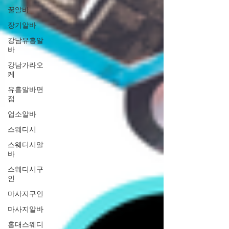
꿀알바
장기알바
강남유흥알
바
강남가라오
케
유흥알바면
접
업소알바
스웨디시
스웨디시알
바
스웨디시구
인
마사지구인
마사지알바
홍대스웨디