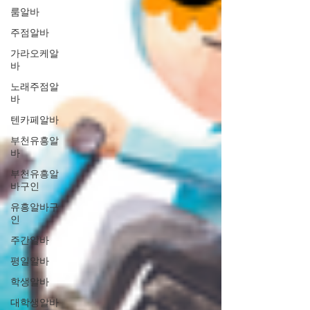
룸알바
주점알바
가라오케알
바
노래주점알
바
텐카페알바
부천유흥알
바
부천유흥알
바구인
유흥알바구
인
주간알바
평일알바
학생알바
대학생알바