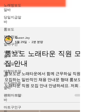
노래방보도
알바
당일지급알
바
룸보도
채용정보
알바구인
Queen Jey
5월 29일
2분 분량
서비스직채
용
룸보도 노래타운 직원 모
마트알바
집 안내
대형마트알
바
룸보도는 노래타운에서 함께 근무하실 직원을
식자재마트
모집하는 일반적인 채용 안내문 형태 룸보도
알바
노래타운 직원 모집 안내 안녕하세요. 저희 노
편의마트알
래타운은 고객들에게 편안하고 즐거운 시간을
바
제공하기 위해 항상 최선을 다하고 있으며, 함
마트구인구
께 성장해 나갈 성실한 직원을 모집하고 있습
직