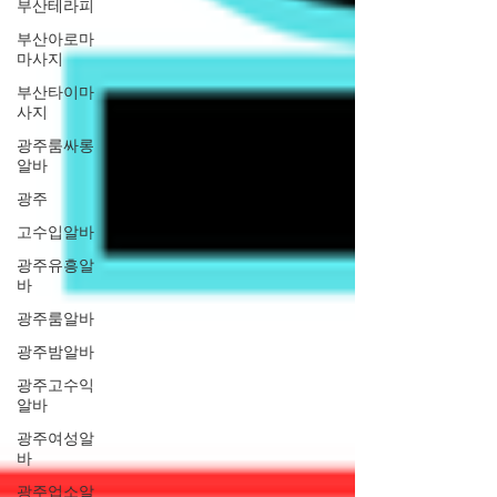
부산테라피
부산아로마
마사지
부산타이마
사지
광주룸싸롱
알바
광주
고수입알바
광주유흥알
바
광주룸알바
광주밤알바
광주고수익
알바
광주여성알
바
광주업소알