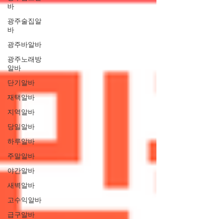
바
광주술집알
바
광주바알바
광주노래방
알바
단기알바
재택알바
지역알바
당일알바
하루알바
주말알바
야간알바
새벽알바
고수익알바
급구알바