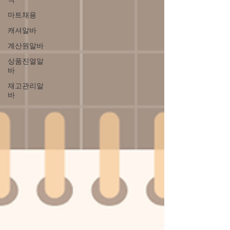
니다. 매장을 운영하다 보면 혼자서는 감당하
마트채용
기 어려운 순간들이 많습니다. 룸보도는 손님
캐셔알바
응대부터 매장 관리, 청소, 주방 보조, 음료 준
계산원알바
비 등 다양한 업무가 원활하게 이루어져야 고
객 만족도를 높일 수 있습니다. 그래서 저희와
상품진열알
바
함께 책임감 있게 근무해 주실 분들을 찾고 있
습니다. 룸보도 구인중입니다. 경력이 있으신
재고관리알
바
분들은 물론이고 처음 관련 업종에 도전하시
는 분들도 지원 가능합니다. 룸보도는 처음부
터 모든 업무를 잘할 수 있는 사람은 없습니다.
가라오케알바 중요한 것은 성실함과 배우려는
자세라고 생각합니다. 초보자도 쉽게 적응할
수 있도록 업무를 차근차근 알려드리고 있으
며, 직원들이 편안하게