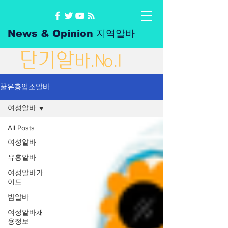
News & Opinion 지역알바
단
기
알
바
.No.1
꿀유흥업소알바
여성알바
All Posts
여성알바
유흥알바
여성알바가
이드
밤알바
여성알바채
용정보