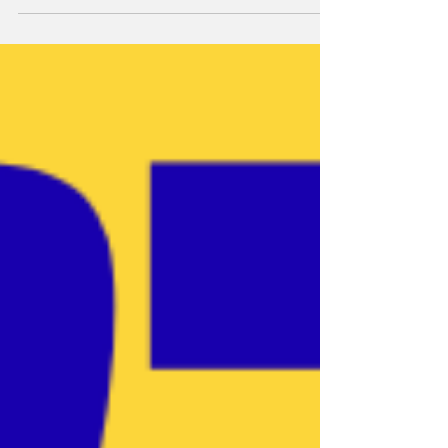
웨디시 인기가 가장 많이 몰리는 지역을 꼽자
면단연 강남권 입니다. 이 지역은 직장인 밀집
도 야간 활동 인구 자기관리 소비 성향 이 세
가지가 동시에 높아 스웨디시 마사지 수요가
꾸준히 유지됩니다.특히 강남·역삼·신논현 일
대는“강한 관리”보다는 컨디션 회복과 휴식 중
심 관리 를 선호하는 이용층이 많아스웨디시
와 잘 맞는 구조를 가지고 있습니다. 스웨디시
유흥홍대 ·합정·연남 트렌드에 민감한 소비층
이 만든 인기 지역 홍대와 합정, 연남 일대는스
웨디시가 빠르게 자리 잡은 대표적인 지역입
니다. 이 지역의 특징은 20~30대 젊은 층 비중
이 높고 트렌드에 민감하며 부담 없는 힐링 소
비를 선호한다는 점입니다. 스웨디시가“과한
관리”가 아닌“편안한 자기관리”로 인식되면서
이 지역에서 자연스럽게 확산되었습니다. 잠
실·송파 생활 밀착형 수요가 강한 지역 잠실과
송파 지역은주거와 업무가 함께 어우러진 구
조 덕분에스웨디시 수