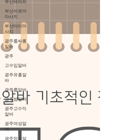
기 어려운 순간들이 많습니다. 룸보도는 손님
부산테라피
응대부터 매장 관리, 청소, 주방 보조, 음료 준
부산아로마
비 등 다양한 업무가 원활하게 이루어져야 고
마사지
객 만족도를 높일 수 있습니다. 그래서 저희와
부산타이마
함께 책임감 있게 근무해 주실 분들을 찾고 있
사지
습니다. 룸보도 구인중입니다. 경력이 있으신
광주룸싸롱
분들은 물론이고 처음 관련 업종에 도전하시
알바
는 분들도 지원 가능합니다. 룸보도는 처음부
광주
터 모든 업무를 잘할 수 있는 사람은 없습니다.
고수입알바
가라오케알바 중요한 것은 성실함과 배우려는
광주유흥알
자세라고 생각합니다. 초보자도 쉽게 적응할
바
수 있도록 업무를 차근차근 알려드리고 있으
광주룸알바
며, 직원들이 편안하게
광주밤알바
광주고수익
알바
광주여성알
바
광주업소알