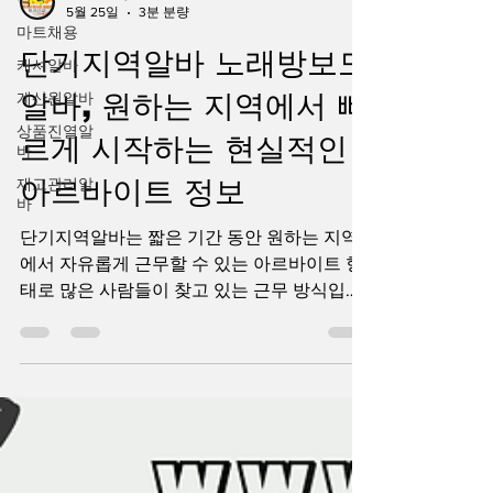
마트채용
Queen Jey
캐셔알바
5월 25일
3분 분량
계산원알바
단기지역알바 노래방보도
상품진열알
바
알바, 원하는 지역에서 빠
재고관리알
바
르게 시작하는 현실적인
아르바이트 정보
단기지역알바는 짧은 기간 동안 원하는 지역
에서 자유롭게 근무할 수 있는 아르바이트 형
태로 많은 사람들이 찾고 있는 근무 방식입니
다. 최근에는 생활비 부담과 추가 수입에 대한
관심이 높아지면서 학생, 노래방보도알바 직
장인, 취업 준비생, 주부까지 다양한 연령층이
단기지역알바를 찾고 있습니다. 특히 지역 기
반 플랫폼과 모바일 앱이 활성화되면서 자신