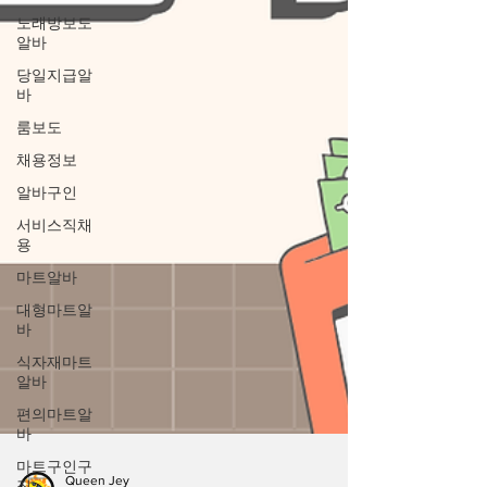
노래방보도
알바
당일지급알
바
룸보도
채용정보
알바구인
서비스직채
용
마트알바
대형마트알
바
식자재마트
알바
편의마트알
바
마트구인구
직