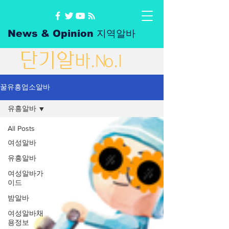
News & Opinion 지역알바
단
기
알
바
.No.1
꿀유흥업소알바
유흥알바
All Posts
여성알바
유흥알바
여성알바가
이드
밤알바
여성알바채
용정보