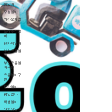
룸알바
주점알바
가라오케알
바
노래주점알
바
텐카페알바
부천유흥알
바
부천유흥알
바구인
유흥알바구
인
주간알바
평일알바
학생알바
대학생알바