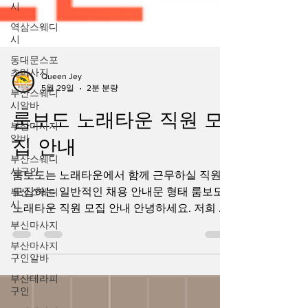
시
역삼스웨디
시
동대문스포
츠마사지
부산스웨디
Queen Jey
시알바
5월 29일
2분 분량
부산마사지
룸보도 노래타운 직원 모
알바
부산스웨디
집 안내
시구인
부산스웨디
룸보도는 노래타운에서 함께 근무하실 직원을
시
모집하는 일반적인 채용 안내문 형태 룸보도
부신마사지
노래타운 직원 모집 안내 안녕하세요. 저희 노
래타운은 고객들에게 편안하고 즐거운 시간을
부산마사지
구인알바
제공하기 위해 항상 최선을 다하고 있으며, 함
께 성장해 나갈 성실한 직원을 모집하고 있습
부산테라피
구인
니다. 매장을 운영하다 보면 혼자서는 감당하