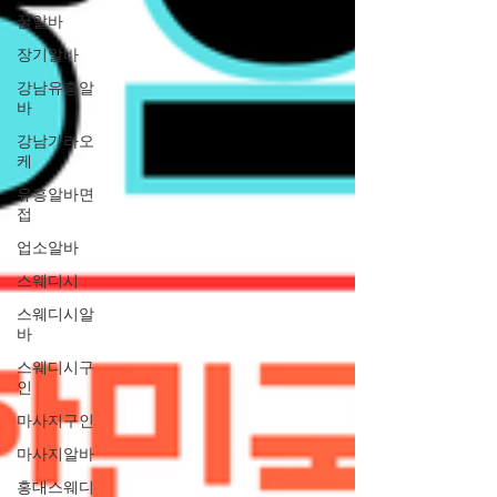
꿀알바
장기알바
강남유흥알
바
강남가라오
케
유흥알바면
접
업소알바
스웨디시
스웨디시알
바
스웨디시구
인
마사지구인
마사지알바
홍대스웨디