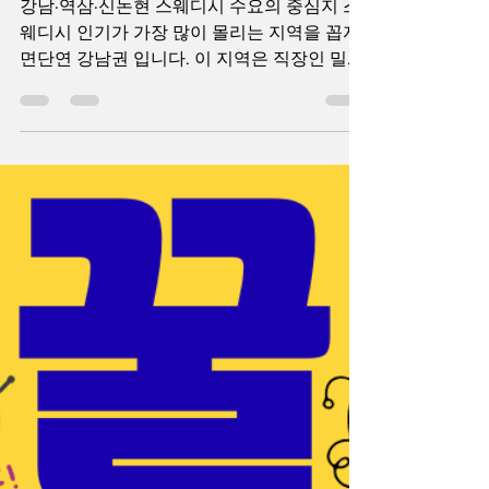
스웨디시 인기가 가장 많
은 지역
강남·역삼·신논현 스웨디시 수요의 중심지 스
웨디시 인기가 가장 많이 몰리는 지역을 꼽자
면단연 강남권 입니다. 이 지역은 직장인 밀집
도 야간 활동 인구 자기관리 소비 성향 이 세
가지가 동시에 높아 스웨디시 마사지 수요가
꾸준히 유지됩니다.특히 강남·역삼·신논현 일
대는“강한 관리”보다는 컨디션 회복과 휴식 중
심 관리 를 선호하는 이용층이 많아스웨디시
와 잘 맞는 구조를 가지고 있습니다. 스웨디시
유흥홍대 ·합정·연남 트렌드에 민감한 소비층
이 만든 인기 지역 홍대와 합정, 연남 일대는스
웨디시가 빠르게 자리 잡은 대표적인 지역입
니다. 이 지역의 특징은 20~30대 젊은 층 비중
이 높고 트렌드에 민감하며 부담 없는 힐링 소
비를 선호한다는 점입니다. 스웨디시가“과한