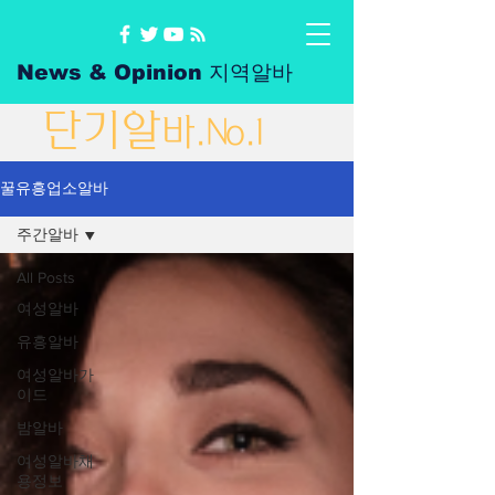
News & Opinion 지역알바
단
기
알
바
.No.1
꿀유흥업소알바
주간알바
All Posts
여성알바
유흥알바
여성알바가
이드
밤알바
여성알바채
용정보