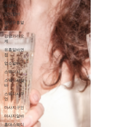
꿀알바
장기알바
강남유흥알
바
강남가라오
케
유흥알바면
접
업소알바
스웨디시
스웨디시알
바
스웨디시구
인
마사지구인
마사지알바
홍대스웨디