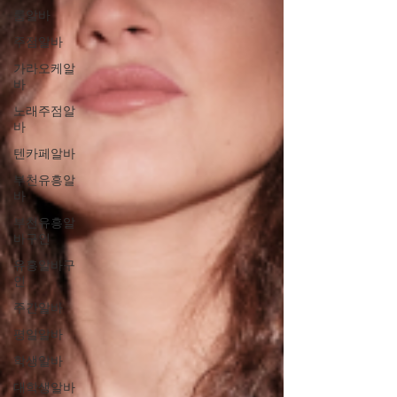
룸알바
주점알바
가라오케알
바
노래주점알
바
텐카페알바
부천유흥알
바
부천유흥알
바구인
유흥알바구
인
주간알바
평일알바
학생알바
대학생알바