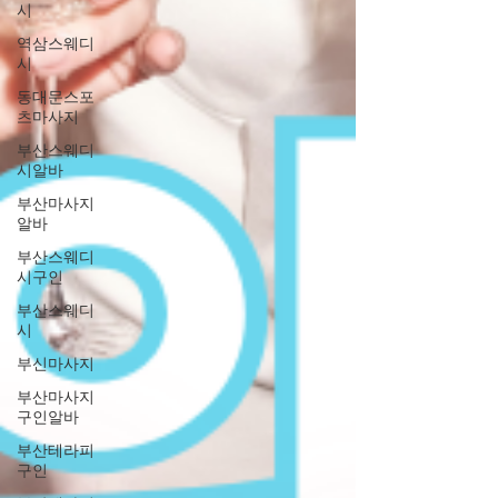
시
역삼스웨디
시
동대문스포
츠마사지
부산스웨디
시알바
부산마사지
알바
부산스웨디
시구인
부산스웨디
시
부신마사지
부산마사지
구인알바
부산테라피
구인