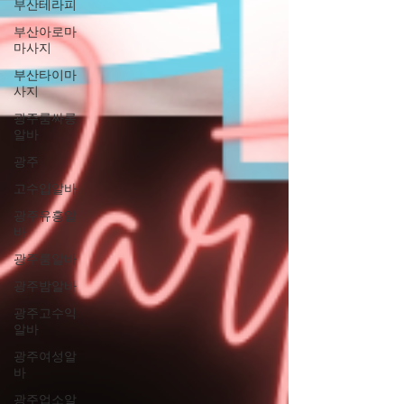
부산테라피
부산아로마
마사지
부산타이마
사지
광주룸싸롱
알바
광주
고수입알바
광주유흥알
바
광주룸알바
광주밤알바
광주고수익
알바
광주여성알
바
광주업소알