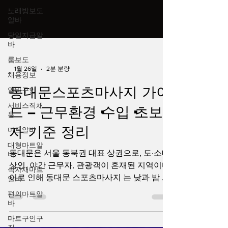
노래방보도
알바
당일지급알
바
룸보도
-
채용정보
1월 26일
2분 분량
알바구인
동대문스포츠마사지 가이
서비스직채
용
드 – 근무환경·수입·초보
마트알바
자 기준 정리
대형마트알
바
동대문은 서울 동북권 대표 상권으로, 도·소매
식자재마트
알바
상인, 야간 근무자, 관광객이 혼재된 지역이다.
이로 인해 동대문 스포츠마사지 는 낮과 밤 모
편의마트알
바
두 일정한 수요가 유지되는 업종으로, 동대문
스포츠마사지 안정적인 마사지알바를 찾는 사
마트구인구
직
람들에게 꾸준히 선택되는 지역이다. 특히 체