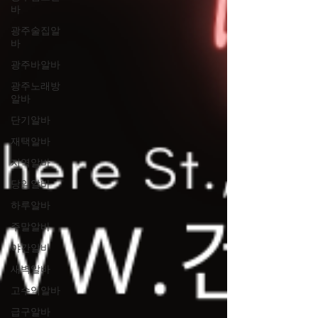
바
광주술집알
바
광주바알바
광주노래방
알바
단기알바
재택알바
지역알바
당일알바
하루알바
주말알바
야간알바
새벽알바
고수익알바
급구알바