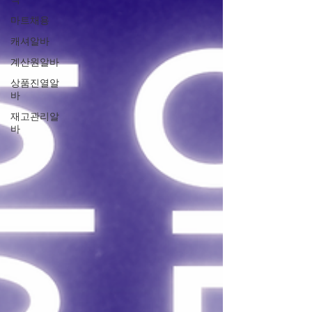
력 관리, 근육 이완 목적의 고객 비중이 높아
마트채용
스포츠마사지 특성이 잘 맞는 상권이다. 동대
캐셔알바
문스포츠마사지 구인구직 1. 동대문 스포츠마
계산원알바
사지 상권 특징 동대문은 평일과 주말, 주간과
상품진열알
야간의 수요 차이가 비교적 적은 편이다. 꿀알
바
바 시장 상인, 물류·제조업 종사자, 야간 근무
재고관리알
자들이 주 고객층을 이루며, 반복 방문하는 단
바
골 비율이 높은 것이 특징이다. 동대문스포츠
마사지 이 때문에 과도한 홍보 경쟁보다는 기
본기와 성실함을 중시하는 매장이 많다. 또한
대형 상권 특성상 매장 간 거리가 가까워 비교
후 선택이 가능하고, 장기 근무자를 선호하는
분위기도 강하다. 2. 동대문 스포츠마사지 알
바 근