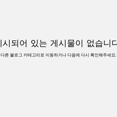
유흥알바
강남가라오케
유흥알바면접
업소알바
게시되어 있는 게시물이 없습니다
홍대스웨디시
역삼스웨디시
다른 블로그 카테고리로 이동하거나 다음에 다시 확인해주세요.