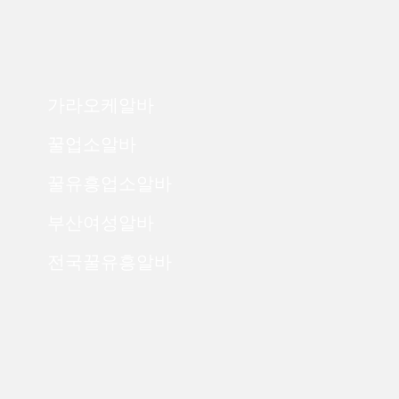
가라오케알바
꿀업소알바
꿀유흥업소알바
부산여성알바
전국꿀유흥알바