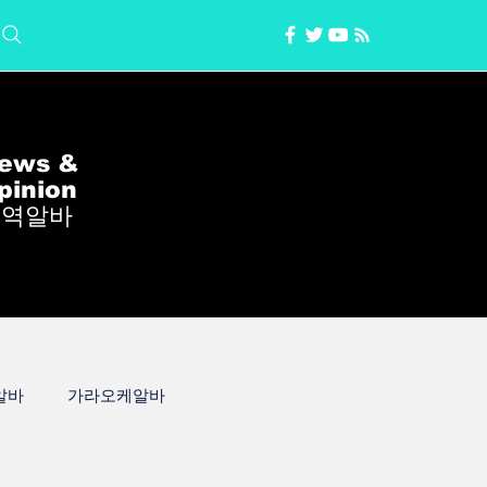
ews &
pinion
지역알바
알바
가라오케알바
일알바
학생알바