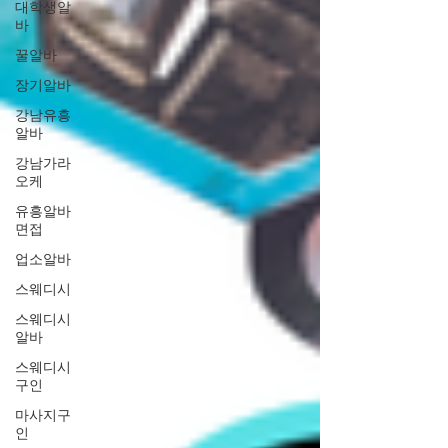
대학생알
바
꿀알바
장기알바
강남유흥
알바
강남가라
오케
유흥알바
면접
업소알바
스웨디시
스웨디시
알바
스웨디시
구인
마사지구
인