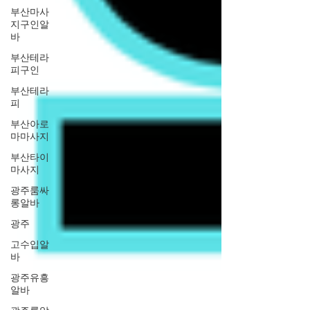
부산마사
지구인알
바
부산테라
피구인
부산테라
피
부산아로
마마사지
부산타이
마사지
광주룸싸
롱알바
광주
고수입알
바
광주유흥
알바