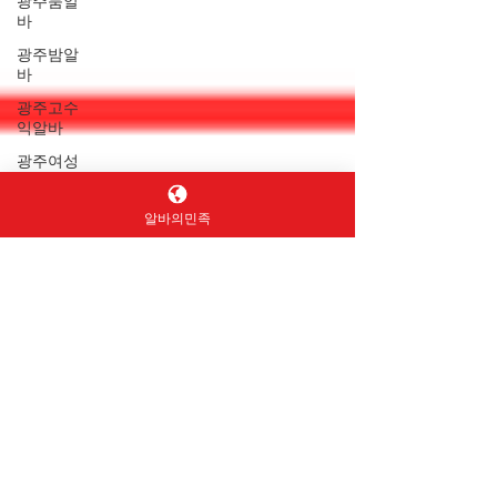
광주룸알
바
광주밤알
바
광주고수
익알바
광주여성
알바
광주업소
알바의민족
알바
광주술집
알바
광주바알
바
광주노래
방알바
단기알바
재택알바
지역알바