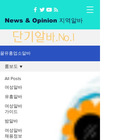
News & Opinion 지역알바
단
기
알
바
.No.1
꿀유흥업소알바
룸보도
All Posts
여성알바
유흥알바
여성알바
가이드
밤알바
여성알바
채용정보