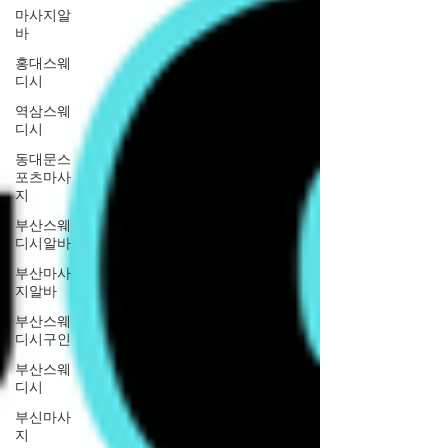
마사지알
바
홍대스웨
디시
역삼스웨
디시
동대문스
포츠마사
지
부산스웨
디시알바
부산마사
지알바
부산스웨
디시구인
부산스웨
디시
부신마사
지