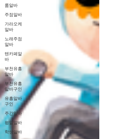
룸알바
주점알바
가라오케
알바
노래주점
알바
텐카페알
바
부천유흥
알바
부천유흥
알바구인
유흥알바
구인
주간알바
평일알바
학생알바