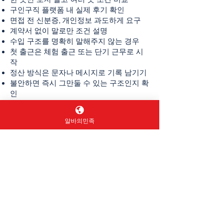
구인구직 플랫폼 내 실제 후기 확인
면접 전 신분증, 개인정보 과도하게 요구
계약서 없이 말로만 조건 설명
수입 구조를 명확히 말해주지 않는 경우
첫 출근은 체험 출근 또는 단기 근무로 시
작
정산 방식은 문자나 메시지로 기록 남기기
불안하면 즉시 그만둘 수 있는 구조인지 확
인
알바의민족
업소알바
여성알바
구인구직
알바바의민족
는 시간 조절
이 자유롭다
​또한
노래방알바
는 고수익 고수입 아르바이트라 많이들
하는추세입니다.
Enter your email here
*
Yes, subscribe me to your 
newsletter.
*