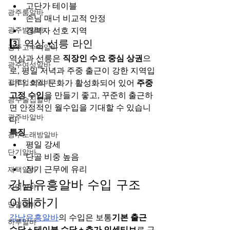
고단가 테이블
광주룸알바
손님 매너 비교적 안정
광주밤알바
경력자 선호 지역
3️⃣ 역삼·선릉 라인
광주고수익알바
역삼과 선릉은 
직장인 수요 중심 상권
으
광주여성알바
로, 평일 저녁과 주중 출근이 강한 지역입
광주업소알바
니다. 회식 문화가 활성화되어 있어 
주중 
고정 수입
을 만들기 좋고, 꾸준히 출근하
광주술집알바
면 안정적인 월수입을 기대할 수 있습니
광주바알바
다.
특징
광주노래방알바
평일 강세
단기알바
단골 비중 높음
장기 근무에 유리
재택알바
강남유흥알바 수입 구조 
지역알바
이해하기
당일알바
강남유흥알바
의 수입은 보통
기본 출근 
하루알바
수당 + 테이블 수당 + 추가 인센티브
로 구