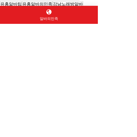
유흥알바팁
유흥알바의민족
강남노래방알바
강남유흥알바
밤알바
업소알바
울산유흥알바
여성알바가이드
노래주점알바
강남가라오케
알바의민족
부천유흥알바
부천유흥
자취생알바
강남유흥알바
강남가라오케
여성알바
전체 보기
최근 게시물