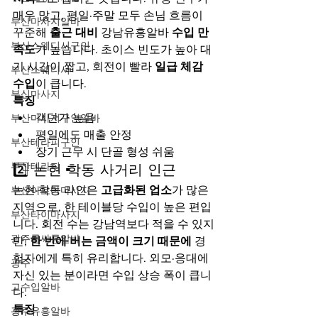
매우 많고, 평일·주말 모두 손님 흐름이 
부산마사지알바
꾸준해 
출근 대비 
강남유흥알바 
수입 만
부산스웨디시구인
족도
가 높습니다. 초이스 빈도가 높아 대
기 시간이 짧고, 회전이 빨라 
일급 체감 
부산스웨디시
수입
이 큽니다.
부신마사지
특징
객단가 높음
부산마사지구인알바
평일에도 매출 안정
부산테라피구인
장기 근무 시 단골 형성 쉬움
부산테라피
2️⃣ 논현·학동 사거리 인근
논현·학동 라인은 
고급화된 업소
가 많은 
부산아로마마사지
지역으로, 한 테이블당 수입이 높은 편입
부산타이마사지
니다. 회전 수는 강남역보다 적을 수 있지
광주룸싸롱알바
만, 
한 번에 버는 금액이 크기 때문에
 경
험자에게 특히 유리합니다. 외모·응대에 
광주
자신 있는 분이라면 수입 상승 폭이 큽니
고수입알바
다.
특징
광주유흥알바