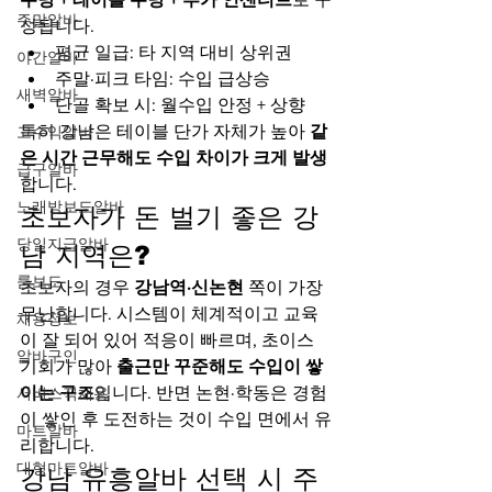
주말알바
성됩니다.
평균 일급: 타 지역 대비 상위권
야간알바
주말·피크 타임: 수입 급상승
새벽알바
단골 확보 시: 월수입 안정 + 상향
특히 강남은 테이블 단가 자체가 높아 
같
고수익알바
은 시간 근무해도 수입 차이가 크게 발생
급구알바
합니다.
노래방보도알바
초보자가 돈 벌기 좋은 강
당일지급알바
남 지역은?
룸보도
초보자의 경우 
강남역·신논현
 쪽이 가장 
무난합니다. 시스템이 체계적이고 교육
채용정보
이 잘 되어 있어 적응이 빠르며, 초이스 
알바구인
기회가 많아 
출근만 꾸준해도 수입이 쌓
이는 구조
입니다. 반면 논현·학동은 경험
서비스직채용
이 쌓인 후 도전하는 것이 수입 면에서 유
마트알바
리합니다.
대형마트알바
강남 유흥알바 선택 시 주