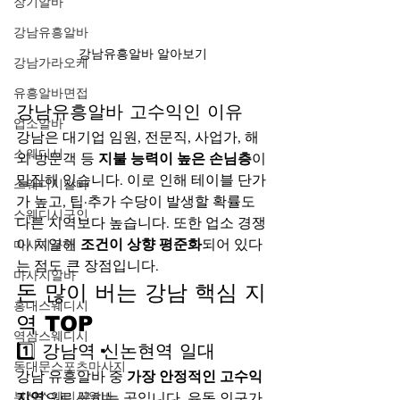
장기알바
강남유흥알바
강남유흥알바 알아보기
강남가라오케
유흥알바면접
강남유흥알바 고수익인 이유
업소알바
강남은 대기업 임원, 전문직, 사업가, 해
스웨디시
외 방문객 등 
지불 능력이 높은 손님층
이 
밀집해 있습니다. 이로 인해 테이블 단가
스웨디시알바
가 높고, 팁·추가 수당이 발생할 확률도 
스웨디시구인
다른 지역보다 높습니다. 또한 업소 경쟁
이 치열해 
조건이 상향 평준화
되어 있다
마사지구인
는 점도 큰 장점입니다.
마사지알바
돈 많이 버는 강남 핵심 지
홍대스웨디시
역 TOP
역삼스웨디시
1️⃣ 강남역·신논현역 일대
동대문스포츠마사지
강남 유흥알바 중 
가장 안정적인 고수익 
부산스웨디시알바
지역
으로 꼽히는 곳입니다. 유동 인구가 