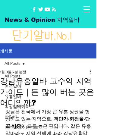
News & Opinion 지역알바
단
기
알
바
.No.1
게시물
All Posts
1월 9일
2분 분량
All Posts
강남유흥알바 고수익 지역
여성알바
가이드｜돈 많이 버는 곳은
유흥알바
어디일까?
여성알바가이드
강남은 전국에서 가장 큰 유흥 상권을 형
밤알바
성하고 있는 지역으로, 
객단가·회전율·단
골 비중
이 모두 높은 편입니다. 같은 유흥
여성알바채용정보
알바라도 지역 선택에 따라 강남유흥알