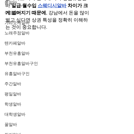
룸알바
바 
일급·월수입 
스웨디시알바
 차이가 크
주점알바
게 벌어지기 때문에
, 강남에서 돈을 많이 
벌고 싶다면 상권 특성을 정확히 이해하
가라오케알바
는 것이 중요합니다.
노래주점알바
텐카페알바
부천유흥알바
부천유흥알바구인
유흥알바구인
주간알바
평일알바
학생알바
대학생알바
꿀알바