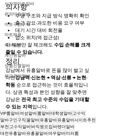
식자재마트알바
의사항
편의마트알바
수당 구조와 지급 방식 명확히 확인
출근 강요·과도한 비용 요구 여부
마트구인구직
대기 시간 대비 회전율
마트채용
업소 위치(역 접근성)
이 부분만 잘 체크해도 
수입 손해를 크게 
캐셔알바
줄일 수 있습니다.
계산원알바
정리
상품진열알바
강남에서 유흥알바로 돈을 많이 벌고 싶
재고관리알바
다면
강남역·신논현 → 역삼·선릉 → 논현·
학동
 순으로 접근하는 것이 효율적입니
다. 상권 특성과 본인 성향을 잘 맞추면 
강남은 
전국 최고 수준의 수입을 기대할 
수 있는 지역
입니다.
VIP룸알바
여성알바
룸알바
대학생알바
고수익
알바구인구직
꿀알바
유흥알바
유흥알바사이트추천
부천
고수익알바
바직원모집
바텐더알바
대전유흥알바
유흥꿀알바
여우알바
미러룸