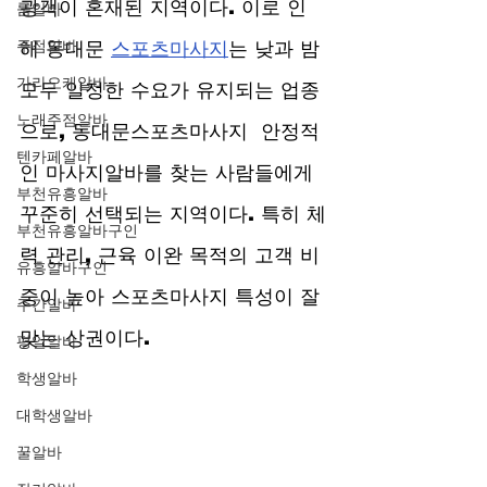
광객이 혼재된 지역이다. 이로 인
룸알바
주점알바
해 동대문 
스포츠마사지
는 낮과 밤 
가라오케알바
모두 일정한 수요가 유지되는 업종
노래주점알바
으로, 동대문스포츠마사지  안정적
텐카페알바
인 마사지알바를 찾는 사람들에게 
부천유흥알바
꾸준히 선택되는 지역이다. 특히 체
부천유흥알바구인
력 관리, 근육 이완 목적의 고객 비
유흥알바구인
중이 높아 스포츠마사지 특성이 잘 
주간알바
맞는 상권이다.
평일알바
학생알바
대학생알바
꿀알바