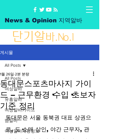
News & Opinion 지역알바
단
기
알
바
.No.1
게시물
All Posts
1월 26일
2분 분량
All Posts
동대문스포츠마사지 가이
여성알바
드 – 근무환경·수입·초보자
유흥알바
기준 정리
여성알바가이드
동대문은 서울 동북권 대표 상권으
밤알바
로, 도·소매 상인, 야간 근무자, 관
여성알바채용정보