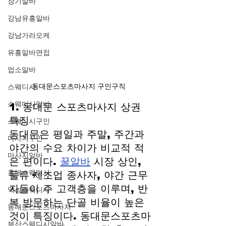
장기알바
강남유흥알바
강남가라오케
유흥알바면접
업소알바
동대문스포츠마사지 구인구직  
스웨디시
스웨디시알바
1. 동대문 스포츠마사지 상권 
특징
스웨디시구인
동대문은 평일과 주말, 주간과 
마사지구인
야간의 수요 차이가 비교적 적
마사지알바
은 편이다. 
꿀알바
 시장 상인, 
홍대스웨디시
물류·제조업 종사자, 야간 근무
자들이 주 고객층을 이루며, 반
역삼스웨디시
복 방문하는 단골 비율이 높은 
동대문스포츠마사지
것이 특징이다. 동대문스포츠마
부산스웨디시알바