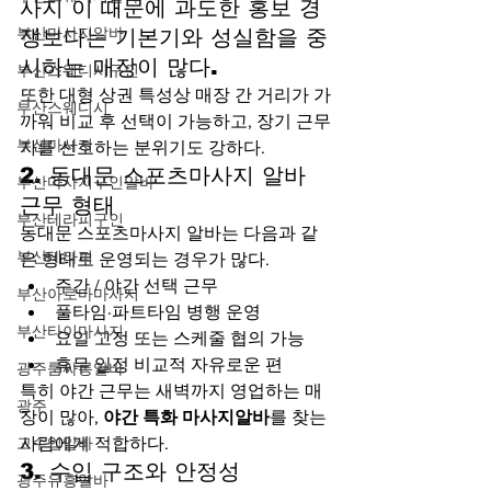
사지 이 때문에 과도한 홍보 경
부산마사지알바
쟁보다는 기본기와 성실함을 중
시하는 매장이 많다.
부산스웨디시구인
또한 대형 상권 특성상 매장 간 거리가 가
부산스웨디시
까워 비교 후 선택이 가능하고, 장기 근무
부신마사지
자를 선호하는 분위기도 강하다.
2. 동대문 스포츠마사지 알바 
부산마사지구인알바
근무 형태
부산테라피구인
동대문 스포츠마사지 알바는 다음과 같
부산테라피
은 형태로 운영되는 경우가 많다.
주간 / 야간 선택 근무
부산아로마마사지
풀타임·파트타임 병행 운영
부산타이마사지
요일 고정 또는 스케줄 협의 가능
휴무 일정 비교적 자유로운 편
광주룸싸롱알바
특히 야간 근무는 새벽까지 영업하는 매
광주
장이 많아, 
야간 특화 마사지알바
를 찾는 
고수입알바
사람에게 적합하다.
3. 수입 구조와 안정성
광주유흥알바