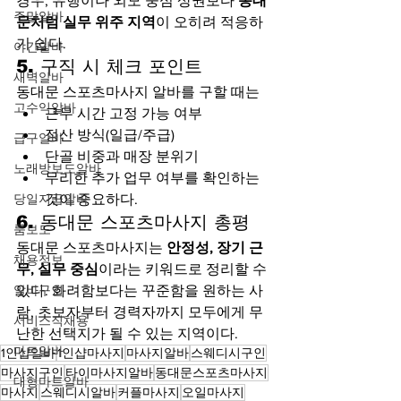
경우, 유행이나 외모 중심 상권보다 
동대
주말알바
문처럼 실무 위주 지역
이 오히려 적응하
기 쉽다.
야간알바
5. 구직 시 체크 포인트
새벽알바
동대문 스포츠마사지 알바를 구할 때는
고수익알바
근무 시간 고정 가능 여부
정산 방식(일급/주급)
급구알바
단골 비중과 매장 분위기
노래방보도알바
무리한 추가 업무 여부를 확인하는 
당일지급알바
것이 중요하다.
6. 동대문 스포츠마사지 총평
룸보도
동대문 스포츠마사지는 
안정성, 장기 근
채용정보
무, 실무 중심
이라는 키워드로 정리할 수 
알바구인
있다. 화려함보다는 꾸준함을 원하는 사
람, 초보자부터 경력자까지 모두에게 무
서비스직채용
난한 선택지가 될 수 있는 지역이다.
마트알바
1인샵알바
1인샵마사지
마사지알바
스웨디시구인
마사지구인
타이마사지알바
동대문스포츠마사지
대형마트알바
마사지
스웨디시알바
커플마사지
오일마사지