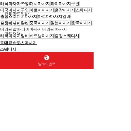
식자재마트알바
태국마사지
스웨디시마사지
타이마사지구인
태국마사지구인
아로마마사지
출장마사지
스웨디시
편의마트알바
출장스웨디시마사지
아로마마사지알바
출장마사지알바
중국마사지
일본마사지
한국마사지
마트구인구직
테라피알바
타이마사지
테라피마사지
마트채용
태국마사지알바
베트남마사지
출장스웨디시
동대문스포츠마사지
캐셔알바
스웨디시
계산원알바
스웨디시알바
상품진열알바
알바의민족
재고관리알바
전체 보기
최근 게시물