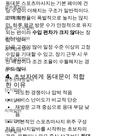
동대문 스포츠마사지는 기본 페이에 건
광주룸알바
당 수당이 더해지는 구조가 일반적이다. 
광주밤알바
고객 회전율이 폭발적으로 높지는 않지
만, 하루 평균 방문 수가 안정적으로 유지
광주고수익알바
되는 편이라 
수입 편차가 크지 않다
는 장
광주여성알바
점이 있다.
단골 고객이 많아 일정 수준 이상의 고정 
광주업소알바
수입을 기대할 수 있고, 장기 근무 시 우
광주술집알바
선 배정이나 조건 조율이 수월해지는 경
우도 많다.
광주바알바
4. 초보자에게 동대문이 적합
광주노래방알바
한 이유
단기알바
과도한 경쟁이나 압박 적음
서비스 난이도가 비교적 단순
재택알바
재방문 고객 중심으로 응대 부담 낮
지역알바
음
당일알바
기본적인 스포츠마사지 위주 구성
처음 마사지알바를 시작하는 초보자의 
하루알바