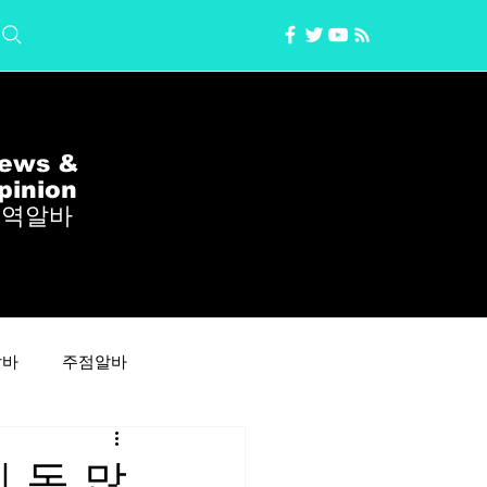
ews &
pinion
지역알바
알바
주점알바
유흥알바구인
주간알바
｜돈 많