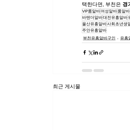
택한다면, 부천은 
경
VIP룸알바
여성알바
룸알바
바텐더알바
대전유흥알바
울산유흥알바
사회초년생
주안유흥알바
부천유흥알바구인
유흥
최근 게시물