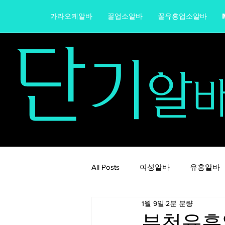
가라오케알바
꿀업소알바
꿀유흥업소알바
단
기
알
All Posts
여성알바
유흥알바
1월 9일
2분 분량
가라오케알바
노래주점알바
부천유흥