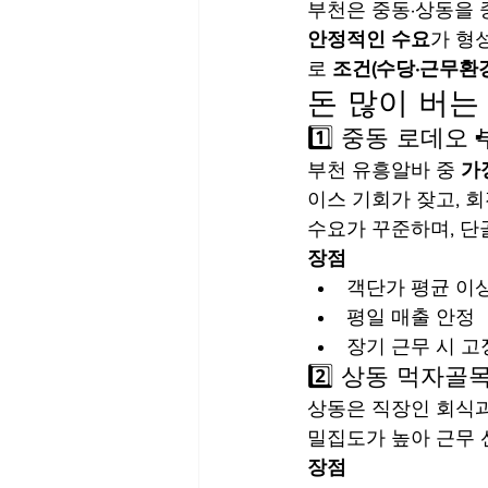
부천은 중동·상동을 
안정적인 수요
가 형
로 
조건(수당·근무환경
돈 많이 버는
1️⃣ 중동 로데오
부천 유흥알바 중 
가
이스 기회가 잦고, 회
수요가 꾸준하며, 단
장점
객단가 평균 이
평일 매출 안정
장기 근무 시 고
2️⃣ 상동 먹자골
상동은 직장인 회식과
밀집도가 높아 근무 선
장점