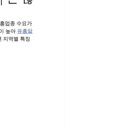
가라오케
유흥알바면접
유흥업종 수요가 
이 높아 
유흥알
홍대스웨디시
면 지역별 특징