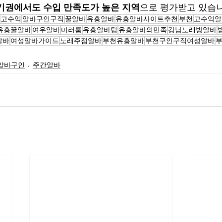
기권에서도 수입 만족도가 높은 지역
으로 평가받고 있습니
고수익
알바구인구직
꿀알바
유흥알바
유흥알바사이트추천
부천
고수익알
유흥꿀알바
여우알바
미러룸
유흥알바팁
유흥알바의민족
강남노래방알바
알바
여성알바가이드
노래주점알바
부천유흥알바
부천구인구직여성알바
알바구인
주간알바