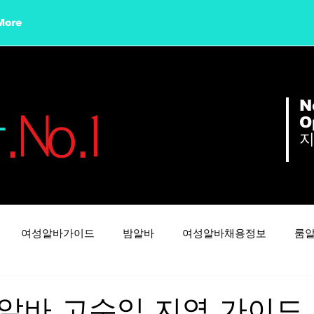
More
N
바
.No.1
O
여성알바가이드
밤알바
여성알바채용정보
룸
텐카페알바
부천유흥알바
부천유흥알바구인
알바 고수익 지역 가이드