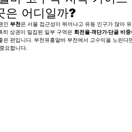
곳은 어디일까?
학생알바
꿀알바
장기알바
강남유흥알바
강남
권인 
부천
은 서울 접근성이 뛰어나고 유동 인구가 많아 
특히 상권이 밀집된 일부 구역은 
회전율·객단가·단골 비중
웨디시알바
스웨디시구인
마사지구인
마사지알바
 좋은 편입니다. 부천유흥알바 부천에서 고수익을 노린다
 중요합니다.