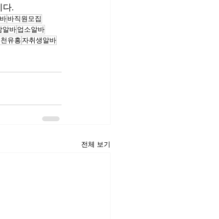
다.
바
바직원모집
밤알바
업소알바
부천유흥
자취생알바
전체 보기