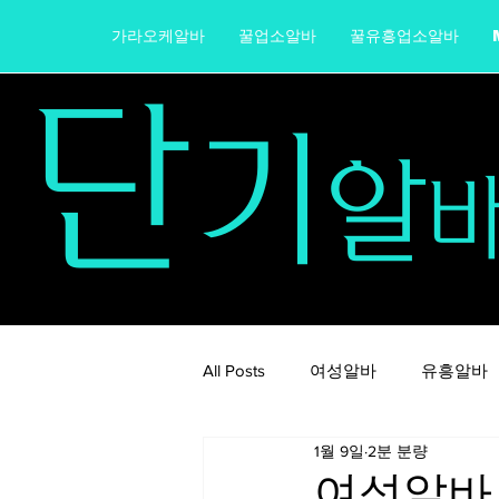
가라오케알바
꿀업소알바
꿀유흥업소알바
단
기
알
All Posts
여성알바
유흥알바
1월 9일
2분 분량
가라오케알바
노래주점알바
여성알바