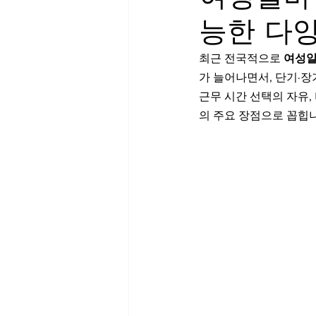
능한 다
평일알바
학생알바
대
최근 전국적으로 
여성
가 늘어나면서, 단기·장
업소알바
스웨디시
스
근무 시간 선택의 자유,
의 주요 장점으로 꼽힙
역삼스웨디시