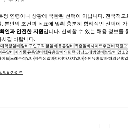
특정 연령이나 상황에 국한된 선택이 아닙니다. 전국적으
, 본인의 조건과 목표에 맞춰 충분히 합리적인 선택이 가
 확인과 안전한 지원
입니다. 신뢰할 수 있는 채용 정보를 
하시길 바랍니다.
대학생알바
알바구인구직
꿀알바
유흥알바
유흥알바사이트추천
바직원모
여우알바
미러룸
유흥알바팁
유흥알바의민족
강남노래방알바
밤알바
업소
가이드
노래주점알바
자취생알바
타이마사지알바
주안유흥알바
해외유흥
성알바가이드