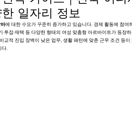
양한 일자리 정보
학생알바
꿀알바
장기알바
강남유흥알바
강남
알바
에 대한 수요가 꾸준히 증가하고 있습니다. 경제 활동에 참여
기·투잡·재택 등 다양한 형태의 여성 맞춤형 아르바이트가 등장하
웨디시알바
스웨디시구인
마사지구인
마사지알바
 비교적 진입 장벽이 낮은 업무, 생활 패턴에 맞춘 근무 조건 등이 
니다.