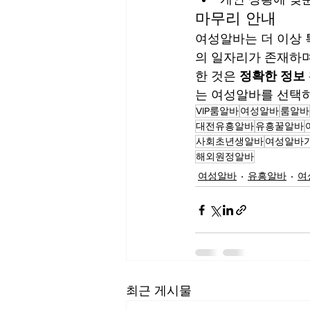
마무리 안내
여성알바는 더 이상 
의 일자리가 존재하며
한 것은 
정확한 정보
는 여성알바를 선택
VIP룸알바
여성알바
룸알바
대전유흥알바
유흥꿀알바
사회초년생알바
여성알바
해외원정알바
여성알바
유흥알바
여
최근 게시물