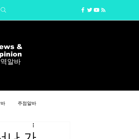
ews &
pinion
지역알바
알바
주점알바
유흥알바구인
주간알바
서나 가