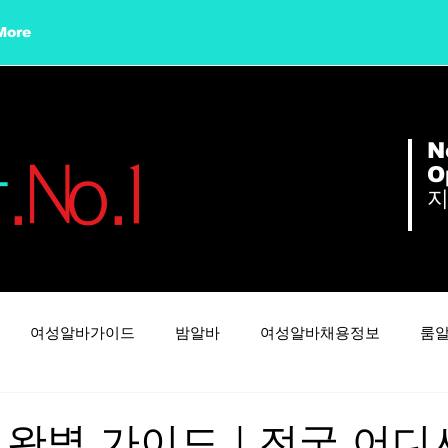
More
N
바
.No.1
O
여성알바가이드
밤알바
여성알바채용정보
룸
텐카페알바
부천유흥알바
부천유흥알바구인
 완벽 가이드｜전국 어디