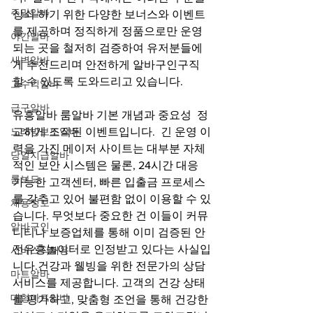
주말알바
상쇠 하기 위한 다양한 보너스와 이벤트
를 제공하며 정직하게 정품으로만 운영
야간알바
되는 곳을 철저히 검증하여 유저분들에
새벽알바
게 추천드리며 안전하게 알바구인구직
할 수 있도록 도와드리고 있습니다.
고수익알바
급구알바
유흥알바 룸알바 기본 개념과 중요성  정
노래방보도알바
교하게 조직된 이벤트입니다.  긴 운영 이
력을 가진 메이저 사이트는 대부분 자체
당일지급알바
적인 보안 시스템은 물론, 24시간 대응 
룸보도
가능한 고객센터, 빠른 입출금 프로세스
를 갖추고 있어 불편함 없이 이용할 수 있
채용정보
습니다. 무엇보다 중요한 건 이들이 커뮤
알바구인
니티나 보증업체를 통해 이미 검증된 안
전유흥놀이터로 인정받고 있다는 사실입
서비스직채용
니다.건강과 웰빙을 위한 전문가의 상담 
마트알바
서비스를 제공합니다. 고객의 건강 상태
대형마트알바
를 평가하고, 맞춤형 조언을 통해 건강한 