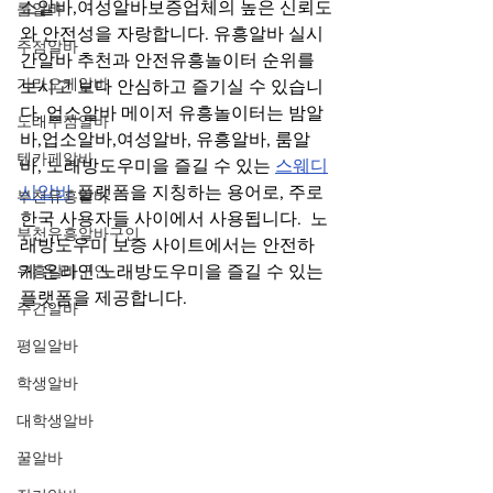
소알바,여성알바보증업체의 높은 신뢰도
룸알바
와 안전성을 자랑합니다. 유흥알바 실시
주점알바
간알바 추천과 안전유흥놀이터 순위를 
가라오케알바
보시고 보다 안심하고 즐기실 수 있습니
다. 업소알바 메이저 유흥놀이터는 밤알
노래주점알바
바,업소알바,여성알바, 유흥알바, 룸알
텐카페알바
바, 노래방도우미을 즐길 수 있는 
스웨디
시알바
 플랫폼을 지칭하는 용어로, 주로 
부천유흥알바
한국 사용자들 사이에서 사용됩니다.  노
부천유흥알바구인
래방도우미 보증 사이트에서는 안전하
유흥알바구인
게 온라인 노래방도우미을 즐길 수 있는 
플랫폼을 제공합니다. 
주간알바
평일알바
학생알바
대학생알바
꿀알바