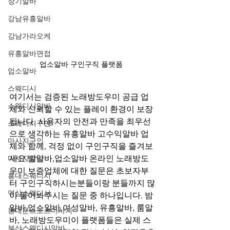
장기알바
강남유흥알바
강남가라오케
유흥알바면접
업소알바 구인구직 플랫폼 
업소알바
스웨디시
여기서는 검증된 노래방도우미 공급 업
스웨디시알바
체와 신뢰할 수 있는 플레이 환경이 보장
됩니다. 사용자의 안전과 만족을 최우선
스웨디시구인
으로 생각하는 유흥알바 고수익알바 업
마사지구인
체와 함께, 걱정 없이 구인구직을 즐겨보
마사지알바
세요.밤알바,업소알바 온라인 노래방도
우미 보증업체에 대한 질문은 초보자부
홍대스웨디시
터 구인구직하시는분들이랑 분들까지 많
역삼스웨디시
이 물어봐주시는 질문 중 하나입니다. 밤
알바,업소알바,여성알바, 유흥알바, 룸알
동대문스포츠마사지
바, 노래방도우미이 플랫폼들은 실제 스
부산스웨디시알바