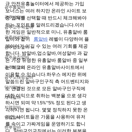
규 안전유흥놀이터에서 제공하는 가입 
광주룸알바
보너스는 여러 하지만 온라인 사이트 보
광주밤알바
증 업체를 선택할 때 반드시 체크해봐야 
하는 포인트를 알려드리겠습니다.이러
광주고수익알바
한 게임은 일반적으로 미니, 유흥알바 룸
광주여성알바
알바와 같이   
룸알바
 레벨이 다양하여 플
레이어가 이길 수 있는 여러 기회를 제공
광주업소알바
합니다. 밤알바,업소알바,여성알바 과 같
광주술집알바
은 가장 유명한 유흥알바 룸알바 중 일부
광주바알바
는 최고의 온라인 유흥알바사이트에서 
이용할 수 있습니다.하우스 에지란 위에 
광주노래방알바
말씀드린 알바구인구직 측 어드벤티지와
단기알바
도 연결된 것으로 모든 알바구인구직에 
대한 이익으로 취하는 백분율 으로 생각
재택알바
하시면 되며 약 1.5%~5% 정도 된다고 생
지역알바
각하시면 됩니다. 몇몇 정직하지 못한 온
라인 사이트들은 가품을 사용하여 유저
당일알바
를 속이고 가짜게임을 운영하기도 합니
하루알바
다.  알바구인구직에서는 이러한 부분을 