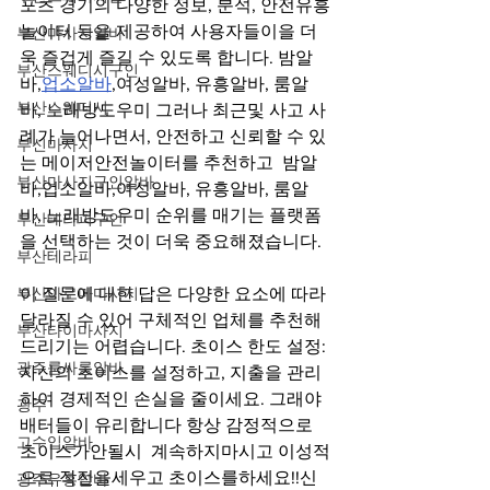
포츠 경기의 다양한 정보, 분석, 안전유흥
놀이터 등을 제공하여 사용자들이을 더
부산마사지알바
욱 즐겁게 즐길 수 있도록 합니다. 밤알
부산스웨디시구인
바,
업소알바
,여성알바, 유흥알바, 룸알
부산스웨디시
바, 노래방도우미 그러나 최근및 사고 사
례가 늘어나면서, 안전하고 신뢰할 수 있
부신마사지
는 메이저안전놀이터를 추천하고  밤알
부산마사지구인알바
바,업소알바,여성알바, 유흥알바, 룸알
바, 노래방도우미 순위를 매기는 플랫폼
부산테라피구인
을 선택하는 것이 더욱 중요해졌습니다.  
부산테라피
부산아로마마사지
이 질문에 대한 답은 다양한 요소에 따라 
달라질 수 있어 구체적인 업체를 추천해 
부산타이마사지
드리기는 어렵습니다. 초이스 한도 설정: 
광주룸싸롱알바
자신의 초이스를 설정하고, 지출을 관리
하여 경제적인 손실을 줄이세요. 그래야 
광주
배터들이 유리합니다 항상 감정적으로 
고수입알바
초이스가안될시  계속하지마시고 이성적
으로 작전을세우고 초이스를하세요!!신
광주유흥알바