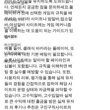
라이프스타일을 유지하도록 도와드립니
식자재마트알바
다. 언제든지 궁금한 점을 문의하세요.플
편의마트알바
레이하기 전에 선택한 게임의 규칙을 배
우세요. 바카라 사이트나 밤알바,업소알
마트구인구직
바,여성알바 사이트에는 게임 메커니즘
마트채용
을 이해하는 데 도움이 되는 가이드가 있
캐셔알바
습니다. 
계산원알바
예를 들어, 클래식 바카라는 플레이어, 또
상품진열알바
는 타이에 대한 기본 베팅이 필요합니다. 
슬롯사이트에는 알아야 할 페이라인과 
재고관리알바
심볼이 포함됩니다. 규칙을 이해하면 베
팅 중 실수를 예방할 수 있습니다. 또한, 
사용자의 리뷰, 평가등을 통해 실제 유저
들의 경험을 간접적으로 접하여 해당 사
이트의 운영 상태와 자금력을 파악할 수 
있습니다. 고수익알바, 고수입알바 실제
로 큰 수익에 대한 출금을 받은 실제 유저
의 의 후기나 추천은 구인구직사이트의 