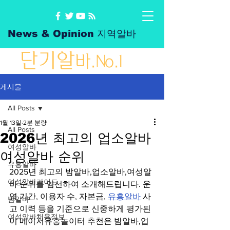
News & Opinion 지역알바
단
기
알
바
.No.1
게시물
All Posts
1월 13일
2분 분량
All Posts
2026년 최고의 업소알바
여성알바
여성알바 순위
유흥알바
2025년 최고의 밤알바,업소알바,여성알
여성알바가이드
바 순위를 엄선하여 소개해드립니다. 운
영 기간, 이용자 수, 자본금, 
유흥알바
 사
밤알바
고 이력 등을 기준으로 신중하게 평가된 
여성알바채용정보
이 메이저유흥놀이터 추천은 밤알바,업